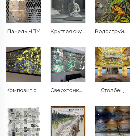
Панель ЧПУ
Круглая скульптура
Водоструйная медальон
Столбец
Композит со стеклом
Сверхтонкий камень