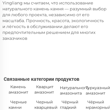
Yingliang мы считаем, что использование
натурального
камень
камня — разумный выбор
для любого проекта, независимо от его
масштаба. Прочность, красота, экологичность
и лёгкость в обслуживании делают его
предпочтительным решением для многих
заказчиков
Связанные категории продуктов
Камень
Кварцит
Натурального
Туркуазный
амазонит
амазонит
амазонита
амазонит
Черные
Черный
Чёрный
Чёрный
камни
кварцевый
гладкий
мраморны