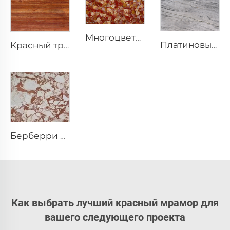
Многоцветный красный яспер, полудрагоценный камень, слэб драгоценного камня
Платиновый серо-белый натуральный каменный мрамор с многослойной волнистой серой текстурой
Красный травертин, природный пористый травертин, плита
Берберри Белый природный камень мрамор с нерегулярным красно-коричневым узором
Как выбрать лучший красный мрамор для
вашего следующего проекта