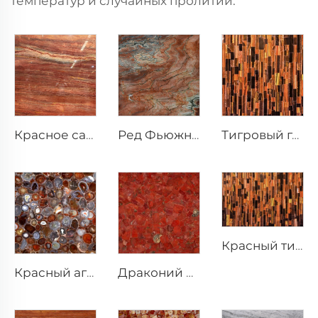
температур и случайных пролитий.
Красное сандаловое дерево натуральный кварцитовый экзотический каменный блок
Ред Фьюжн природный кварцит экзотический камень
Тигровый глаз красный, полудрагоценный камень, слэб драгоценного камня
Красный тигровый глаз, полудрагоценный камень, слэб драгоценного камня
Красный агат, полудрагоценный камень, слэб драгоценного камня
Драконий красный, полудрагоценный камень, слэб драгоценного камня