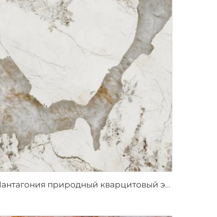
Пантагония природный кварцитовый экзотический камень