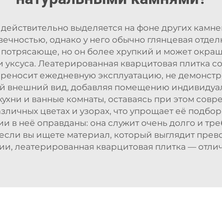
действительно выделяется на фоне других камней,
ечностью, однако у него обычно глянцевая отдел
 потрясающе, но он более хрупкий и может окра
 уксуса. Леатерированная кварцитовая плитка со
реносит ежедневную эксплуатацию, не демонстри
ый внешний вид, добавляя помещению индивидуа
 кухни и ванные комнаты, оставаясь при этом сов
азличных цветах и узорах, что упрощает её подбо
ии в неё оправданы: она служит очень долго и тр
если вы ищете материал, который выглядит прев
ии, леатерированная кварцитовая плитка — отли