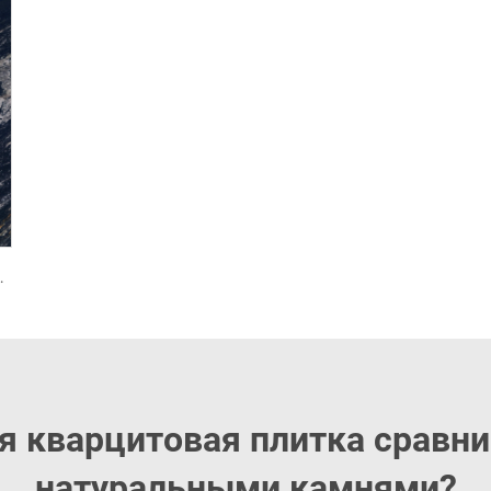
та Manhattan Black
я кварцитовая плитка сравни
натуральными камнями?