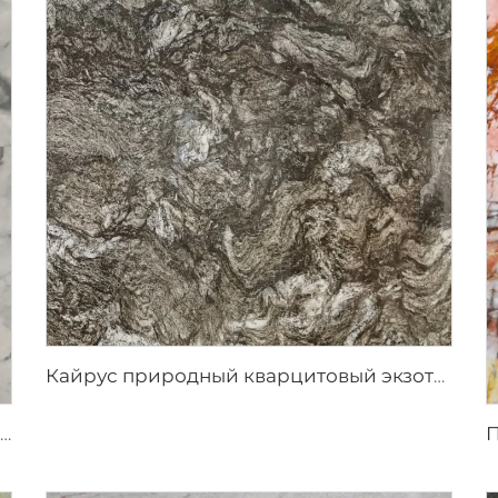
Кайрус природный кварцитовый экзотический камень
Рут серый природный кварцитовый экзотический камень