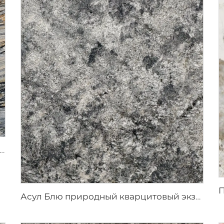
 фьюжн природный кварцитовый экзотический камень
Асул Блю природный кварцитовый экзотический камень