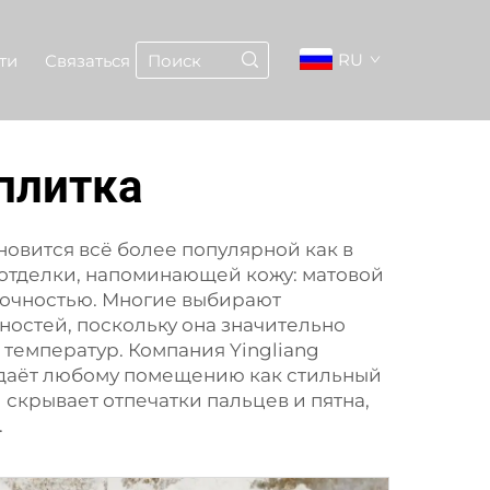
RU
ти
Связаться
плитка
новится всё более популярной как в
 отделки, напоминающей кожу: матовой
прочностью. Многие выбирают
ностей, поскольку она значительно
температур. Компания Yingliang
даёт любому помещению как стильный
 скрывает отпечатки пальцев и пятна,
.