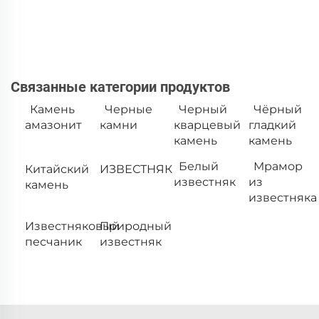
Связанные категории продуктов
Камень
Черные
Черный
Чёрный
амазонит
камни
кварцевый
гладкий
камень
камень
Белый
Мрамор
Китайский
ИЗВЕСТНЯК
известняк
из
камень
известняка
Известняковый
Природный
песчаник
известняк