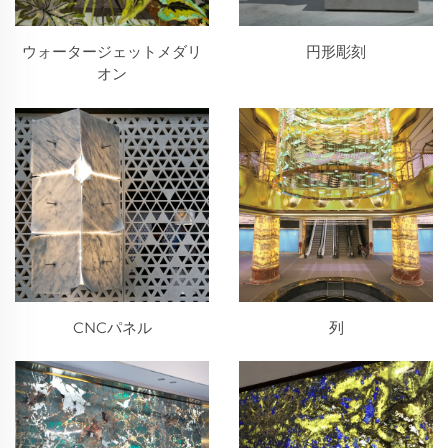
ウォータージェットメダリ
円形彫刻
オン
CNCパネル
列