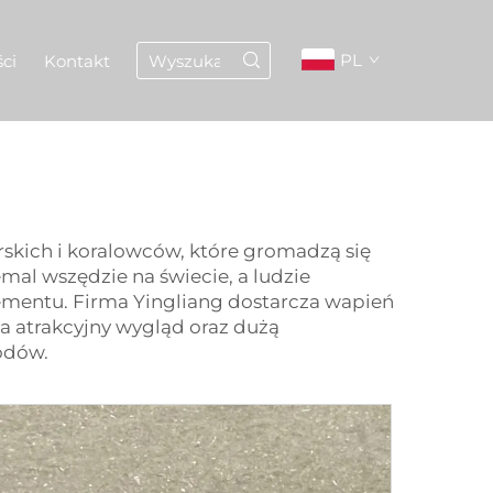
PL
ci
Kontakt
skich i koralowców, które gromadzą się
emal wszędzie na świecie, a ludzie
ementu. Firma Yingliang dostarcza wapień
a atrakcyjny wygląd oraz dużą
odów.