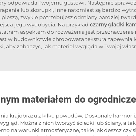
 który odpowiada Twojemu gustowi. Następnie sprawdź
drapania lub skorupki, inne natomiast są bardzo wytr
ę pieszą, zwykle potrzebujesz odmiany bardziej twar
iejsca jego wydobycia. Na przykład
czarny gładki ka
statnim aspektem do rozważenia jest przeznaczenie 
st w budownictwie chropowata tekstura zapewnia le
bki, aby zobaczyć, jak materiał wygląda w Twojej wła
alnym materiałem do ogrodnicze
a krajobrazu z kilku powodów. Doskonale harmonizują 
gląd. Można z nich tworzyć ścieżki lub ściany, a ta
no na warunki atmosferyczne, takie jak deszcz czy sil