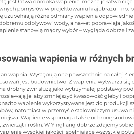
ą jest łatwa obróbka wapienia: można je łatwo cięć na
ywnych pomysłów w projektowaniu krajobrazu – np. 
ertę uzupełniają różne odmiany wapienia odpowiedni
ą dobremu odpływowi wody, a nawet poprawiają jakość
wapienie stanowią mądry wybór – wygląda dobrze i z
tosowania wapienia w różnych b
an wapnia. Występują one powszechnie na całej Ziem
tosowań jest budownictwo. Z wapienia wytwarza się 
a drobny żwir służą jako wytrzymałej podstawy pod 
 rozsiewają je, aby zmniejszyć kwasowość gleby i po
 Ponadto wapienie wykorzystywane jest do produkcji s
robów, natomiast w przemyśle stalowniczym usuwa ni
ieczniejsza. Wapienie wspomaga także ochronę środowi
zi, zwierząt i roślin. W Yingliang dobrze zdajemy sobi
apienie wysokiej jakości, spełniające wszystkie potr