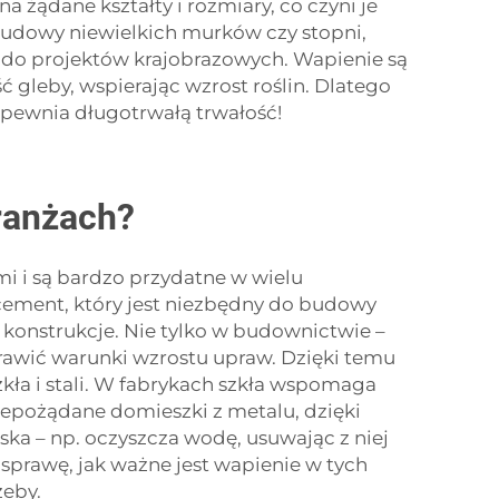
 żądane kształty i rozmiary, co czyni je
budowy niewielkich murków czy stopni,
e do projektów krajobrazowych. Wapienie są
 gleby, wspierając wzrost roślin. Dlatego
apewnia długotrwałą trwałość!
ranżach?
i i są bardzo przydatne w wielu
cement, który jest niezbędny do budowy
konstrukcje. Nie tylko w budownictwie –
prawić warunki wzrostu upraw. Dzięki temu
zkła i stali. W fabrykach szkła wspomaga
epożądane domieszki z metalu, dzięki
ska – np. oczyszcza wodę, usuwając z niej
e sprawę, jak ważne jest wapienie w tych
zeby.