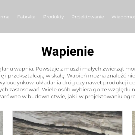
irma
Fabryka
Produkty
Projektowanie
Wiadomoś
Wapienie
anu wapnia. Powstaje z muszli małych zwierząt mor
się i przekształcają w skałę. Wapień można znaleźć ni
owy budynków, układania dróg czy nawet produkcji c
ych zastosowań. Wiele osób wybiera go ze względu n
 zarówno w budownictwie, jak i w projektowaniu ogr