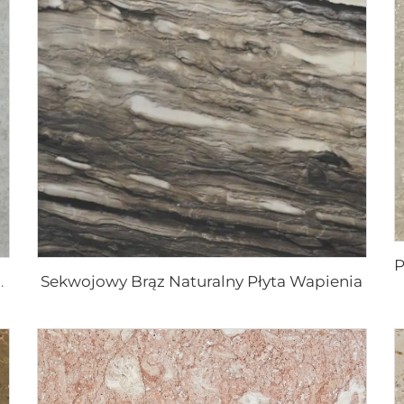
Sekwojowy Brąz Naturalny Płyta Wapienia
ego wapienia Montana