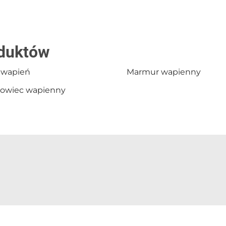
oduktów
y wapień
Marmur wapienny
owiec wapienny