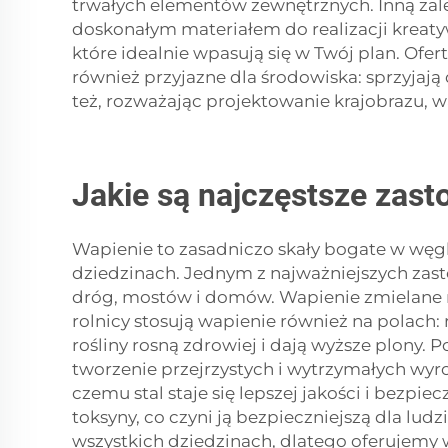
trwałych elementów zewnętrznych. Inną zalet
doskonałym materiałem do realizacji kreat
które idealnie wpasują się w Twój plan. Of
również przyjazne dla środowiska: sprzyjaj
też, rozważając projektowanie krajobrazu, 
Jakie są najczęstsze zas
Wapienie to zasadniczo skały bogate w węgl
dziedzinach. Jednym z najważniejszych zas
dróg, mostów i domów. Wapienie zmielane n
rolnicy stosują wapienie również na polach:
rośliny rosną zdrowiej i dają wyższe plony.
tworzenie przejrzystych i wytrzymałych wy
czemu stal staje się lepszej jakości i bezp
toksyny, co czyni ją bezpieczniejszą dla lud
wszystkich dziedzinach, dlatego oferujemy w