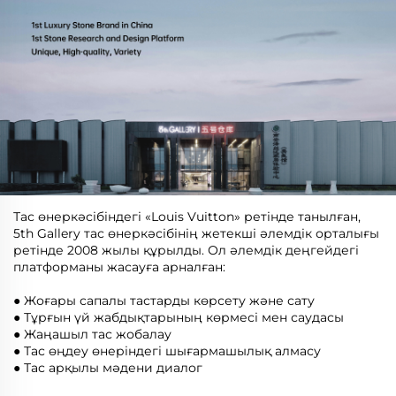
Тас өнеркәсібіндегі «Louis Vuitton» ретінде танылған,
5th Gallery тас өнеркәсібінің жетекші әлемдік орталығы
ретінде 2008 жылы құрылды. Ол әлемдік деңгейдегі
платформаны жасауға арналған:
● Жоғары сапалы тастарды көрсету және сату
● Тұрғын үй жабдықтарының көрмесі мен саудасы
● Жаңашыл тас жобалау
● Тас өңдеу өнеріндегі шығармашылық алмасу
● Тас арқылы мәдени диалог