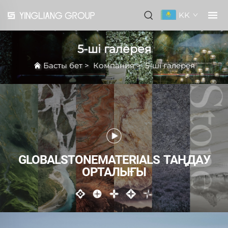
KK
5-ші галерея
Басты бет
>
Компания
>
5-ші галерея
GLOBALSTONEMATERIALS ТАҢДАУ
ОРТАЛЫҒЫ