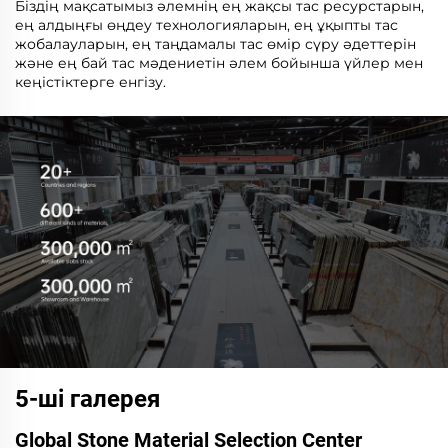
Біздің мақсатымыз әлемнің ең жақсы тас ресурстарын,
ең алдыңғы өңдеу технологияларын, ең ұқыпты тас
жобалауларын, ең таңдамалы тас өмір сүру әдеттерін
және ең бай тас мәдениетін әлем бойынша үйлер мен
кеңістіктерге енгізу.
5-ші галерея
Global Stone Material Selection Center