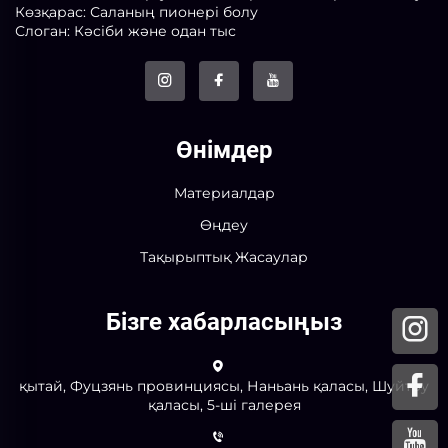
Көзқарас: Саланың пионері болу
Слоган: Кәсіби және одан тыс
Өнімдер
Материалдар
Өңдеу
Тақырыптық Жасаулар
Бізге хабарласыңыз
қытай, Фуцзянь провинциясы, Наньань қаласы, Шуйтоу
қаласы, 5-ші галерея