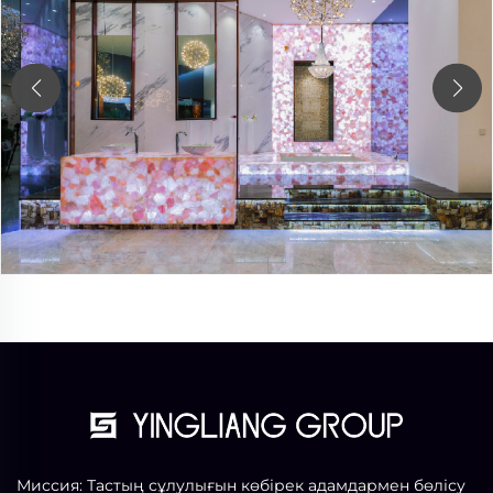
Миссия: Тастың сұлулығын көбірек адамдармен бөлісу