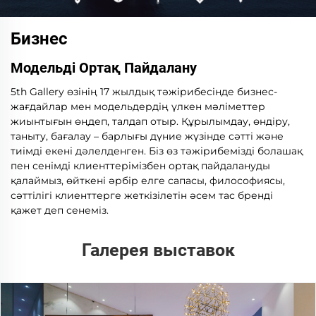
Бизнес
Модельді Ортақ Пайдалану
5th Gallery өзінің 17 жылдық тәжірибесінде бизнес-
жағдайлар мен модельдердің үлкен мәліметтер
жиынтығын өңдеп, талдап отыр. Құрылымдау, өндіру,
таныту, бағалау – барлығы дүние жүзінде сәтті және
тиімді екені дәлелденген. Біз өз тәжірибемізді болашақ
пен сенімді клиенттерімізбен ортақ пайдалануды
қалаймыз, өйткені әрбір елге сапасы, философиясы,
сәттілігі клиенттерге жеткізілетін әсем тас бренді
қажет деп сенеміз.
Галерея выставок