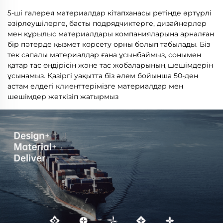
5-ші галерея материалдар кітапханасы ретінде әртүрлі
әзірлеушілерге, басты подрядчиктерге, дизайнерлер
мен құрылыс материалдары компанияларына арналған
бір пәтерде қызмет көрсету орны болып табылады. Біз
тек сапалы материалдар ғана ұсынбаймыз, сонымен
қатар тас өндірісін және тас жобаларының шешімдерін
ұсынамыз. Қазіргі уақытта біз әлем бойынша 50-ден
астам елдегі клиенттерімізге материалдар мен
шешімдер жеткізіп жатырмыз