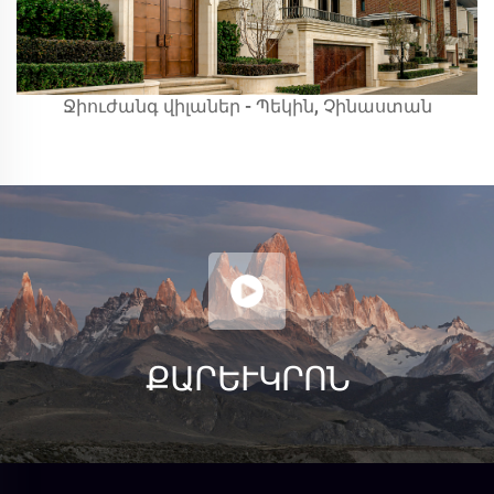
Ջիուժանգ վիլաներ - Պեկին, Չինաստան
ՔԱՐ ԵՒ ԿՐՈՆ