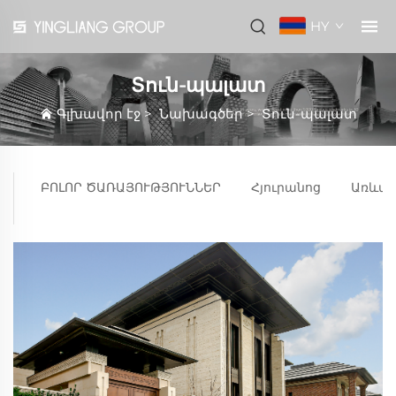
HY
Տուն-պալատ
Գլխավոր էջ
>
Նախագծեր
>
Տուն-պալատ
ԲՈԼՈՐ ԾԱՌԱՅՈՒԹՅՈՒՆՆԵՐ
Հյուրանոց
Առևտ