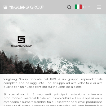
IT
Yingliang Group, fondata nel 1999, è un gruppo imprenditoriale
completo che ha raggiunto uno sviluppo ad alta velocità e di alta
qualità con un nucleo centrato sull'industria della pietra.
Si specializza in 3 segmenti principali: estrazione mineraria,
produzione di materiali lapidei e turismo culturale. Le sue operazioni si
estendono a numerosi ambiti, tra cui escavazione di cave, produzione
e vendita di pietre, decorazione architettonica, sviluppo immobiliare