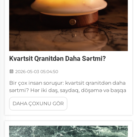
Kvartsit Qranitdən Daha Sərtmi?
2026-05-03 05:04:50
Bir çox insan soruşur: kvartsit qranitdən daha
sərtmi? Hər iki daş, saydaq, döşəmə və başqa
sahələrdə istifadə olunmaq üçün populyardır.
DAHA ÇOXUNU GÖR
Onlar gözəl görünür və çox uzun müddət
xidmət edə bilərlər. Lakin möhkəmlik
haqqında danışarkən bəzi fərqlər var. Kvartsit
qranitdən daha sərtmi...?