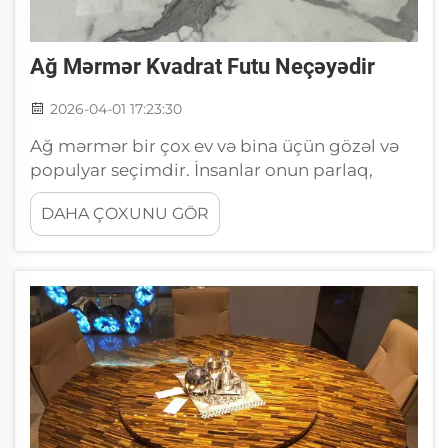
Ağ Mərmər Kvadrat Futu Neçəyədir
2026-04-01 17:23:30
Ağ mərmər bir çox ev və bina üçün gözəl və
populyar seçimdir. İnsanlar onun parlaq,
zarafatlı görünüşünü həqiqətən bəyənirlər.
DAHA ÇOXUNU GÖR
Ağ mərmərin qiyməti çox dəyişə bilər.
Adətən kvadrat fut üçün 15–70 dollar
aralığında olur, lakin bəzən daha yüksək də
ola bilər. ...