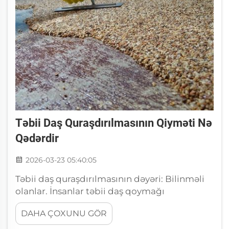
Təbii Daş Quraşdırılmasının Qiyməti Nə
Qədərdir
2026-03-23 05:40:05
Təbii daş quraşdırılmasının dəyəri: Bilinməli
olanlar. İnsanlar təbii daş qoymağı
düşünərkən, çox vaxt onun nə qədərə başa
DAHA ÇOXUNU GÖR
gələcəyini soruşurlar. Təbii daşın
quraşdırılması gözəl və təbii görünür, uzun