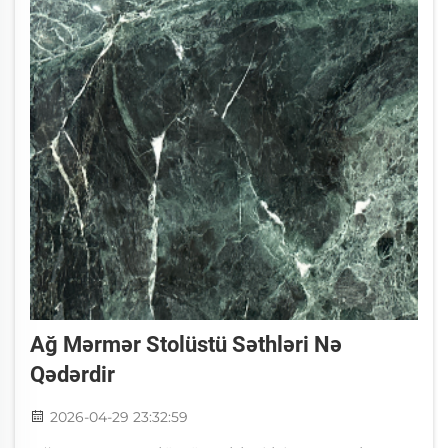
Ağ Mərmər Stolüstü Səthləri Nə
Qədərdir
2026-04-29 23:32:59