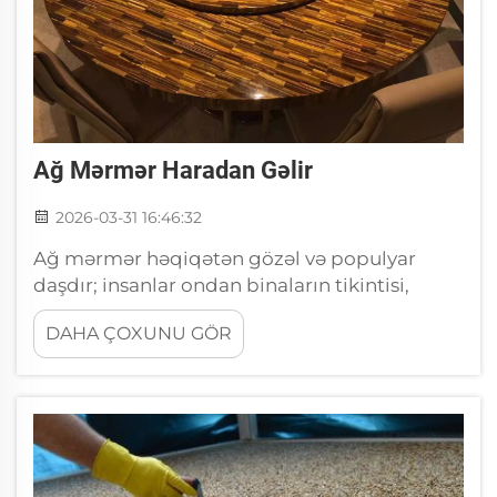
Ağ Mərmər Haradan Gəlir
2026-03-31 16:46:32
Ağ mərmər həqiqətən gözəl və populyar
daşdır; insanlar ondan binaların tikintisi,
heykəllər və ya mətbəx saytaları üçün istifadə
DAHA ÇOXUNU GÖR
edirlər. Lakin bu ağ mərmər haradan gəlir? O,
əhəng daşı qayasından əmələ gəlir. Ağ
mərmər üçün ən yaxşı mənbələr nədir? Ağ
mərmərdən danışarkən, İta...