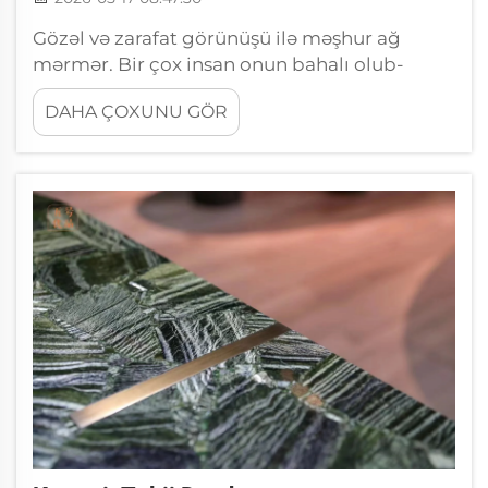
Gözəl və zarafat görünüşü ilə məşhur ağ
mərmər. Bir çox insan onun bahalı olub-
olmadığını soruşur. Bəli, ağ mərmər olduqca
DAHA ÇOXUNU GÖR
bahalı ola bilər. Qiymət bir neçə amildən
asılıdır: hansı növ mərmər olduğu, haradan
gəldiyi və neçə miqdarda almaq istədiyiniz.
Harada almaq olar...