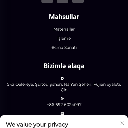
Məhsullar
Materiallar
İşləmə
Əsma Sanatı
Bizimlə əlaqə
5-ci Qalereya, Şuitou Şəhəri, Nan'an Şəhəri, Fujian əyaləti,
Çin
+86-592 6024097
[email protected]
We value your privacy