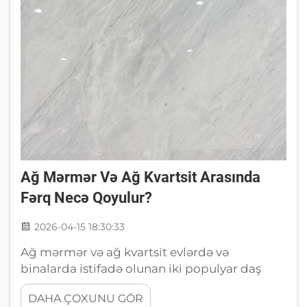
Ağ Mərmər Və Ağ Kvartsit Arasında
Fərq Necə Qoyulur?
2026-04-15 18:30:33
Ağ mərmər və ağ kvartsit evlərdə və
binalarda istifadə olunan iki populyar daş
növüdür. Onlar bir-birinə bənzəyirlər, lakin
DAHA ÇOXUNU GÖR
əslində çox fərqlidirlər. Onları bir-birindən