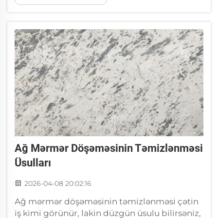
ayırmağı bilmək, xüsusilə Yingliang kimi
şirkətdən alış-veriş edərkən vacibdir.&...
Ağ Mərmər Döşəməsinin Təmizlənməsi
Üsulları
2026-04-08 20:02:16
Ağ mərmər döşəməsinin təmizlənməsi çətin
iş kimi görünür, lakin düzgün üsulu bilirsəniz,