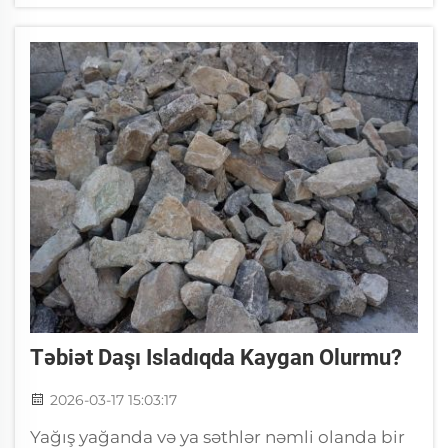
müddət dayanır, avtomobil yolları üçün
yaxşıdır, ...
Təbiət Daşı Isladıqda Kaygan Olurmu?
2026-03-17 15:03:17
Yağış yağanda və ya səthlər nəmli olanda bir