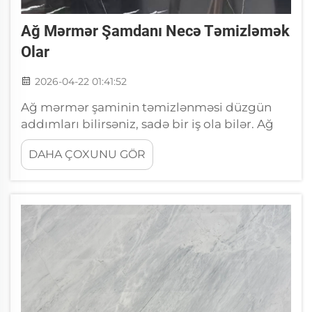
Ağ Mərmər Şamdanı Necə Təmizləmək
Olar
2026-04-22 01:41:52
Ağ mərmər şaminin təmizlənməsi düzgün
addımları bilirsəniz, sadə bir iş ola bilər. Ağ
mərmər çox gözəl görünür və oturacaq
DAHA ÇOXUNU GÖR
otağını şık hiss etdirir. Lakin o, çox asanlıqla
kirli olur. Toz, duman və həmçinin ləkələr vaxt
keçdikcə yığılır. Ağ mərməri necə
təmizləmək…