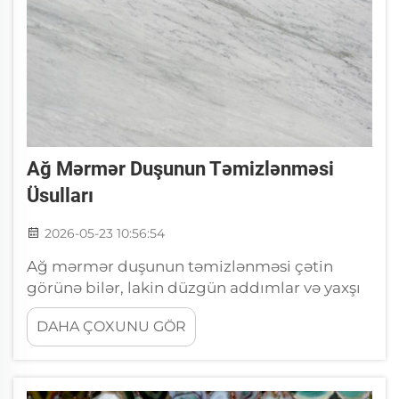
Ağ Mərmər Duşunun Təmizlənməsi
Üsulları
2026-05-23 10:56:54
Ağ mərmər duşunun təmizlənməsi çətin
görünə bilər, lakin düzgün addımlar və yaxşı
məhsullarla bu proses olduqca sadə ola bilər.
DAHA ÇOXUNU GÖR
Ağ mərmər çox gözəl görünür, lakin çox asan
kirli olur. Su ləkələri, sabun qalıntısı və bəzi
ləkələr onu tez solğun edir. Giriş...