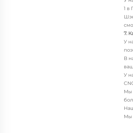
У н
1 в
Шэн
смо
7. 
У н
поэ
В н
ваш
У н
CNC
Мы 
бол
Наш
Мы 