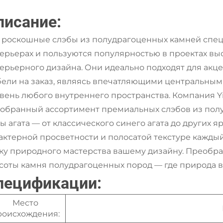
писание:
 роскошные слэбы из полудрагоценных камней спе
ерьерах и пользуются популярностью в проектах выс
ерьерного дизайна. Они идеально подходят для акц
ели на заказ, являясь впечатляющими центральны
вень любого внутреннего пространства. Компания Yi
обранный ассортимент премиальных слэбов из пол
ы агата — от классического синего агата до других 
актерной просветности и полосатой текстуре каждый
ку природного мастерства вашему дизайну. Преобр
соты камня полудрагоценных пород — где природа в
пецификации:
Место
роисхождения: