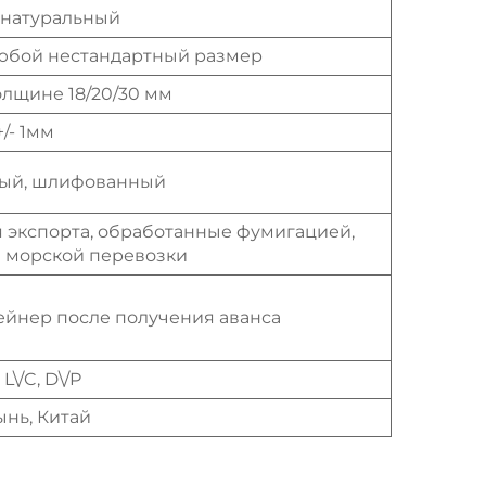
 натуральный
 любой нестандартный размер
олщине 18/20/30 мм
+/- 1мм
ый, шлифованный
 экспорта, обработанные фумигацией,
 морской перевозки
тейнер после получения аванса
, L\/C, D\/P
нь, Китай