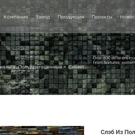
Компания
Завод
Продукция
Проекты
Новос
иалы
>
Полудрагоценный
>
Синий
Слэб Из По