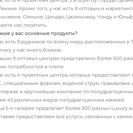
ас есть 4 проектных центра: 2 в Шуйтоу, городе Цюан
 Пекине. Кроме того, у нас есть 9 оптовых и маркети
ьчжене, Сямыне, Циндао, Цюаньчжоу, Чэнду и Юньфу
жете нас посетить.
Какие у вас основные продукты?
ас есть 9 рудников по всему миру, расположенных в 
тому у нас много блоков.
аших 9 оптовых центрах представлено более 500 ра
их потребностей в плите.
ас есть 4 проектных центра, которые предоставляют
, специальным формам, водяной струе, гравировке 
первая и крупнейшая компания по полудрагоценны
ее 45 различных видов полудрагоценных камней.
а 5-я галерея предлагает более 300 разных Luxury к
также предоставляем все услуги, связанные с каме