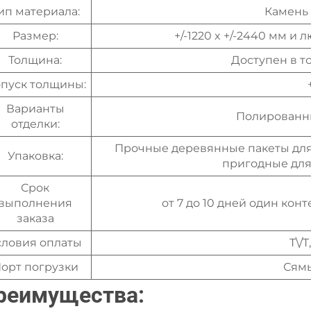
ип материала:
Камень
Размер:
+/-1220 x +/-2440 мм и
Толщина:
Доступен в т
пуск толщины:
Варианты
Полированн
отделки:
Прочные деревянные пакеты для
Упаковка:
пригодные для
Срок
выполнения
от 7 до 10 дней один кон
заказа
словия оплаты
T\/T
орт погрузки
Сямы
реимущества: