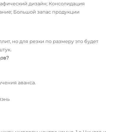
рафический дизайн; Консолидация
ание; Большой запас продукции
ит, но для резки по размеру это будет
штук.
цов?
учения аванса.
мэнь