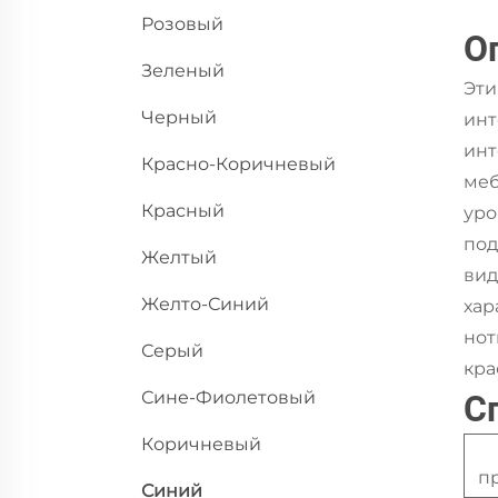
Розовый
О
Зеленый
Эти
Черный
инт
инт
Красно-Коричневый
меб
Красный
уро
под
Желтый
вид
Желто-Синий
хар
нот
Серый
кра
Сине-Фиолетовый
С
Коричневый
п
Синий