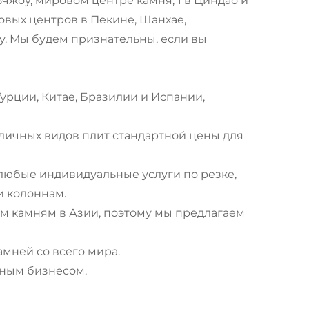
ьчжоу, мировом центре камня, 1 в Циндао и
нговых центров в Пекине, Шанхае,
. Мы будем признательны, если вы
Турции, Китае, Бразилии и Испании,
зличных видов плит стандартной цены для
 любые индивидуальные услуги по резке,
и колоннам.
м камням в Азии, поэтому мы предлагаем
амней со всего мира.
нным бизнесом.