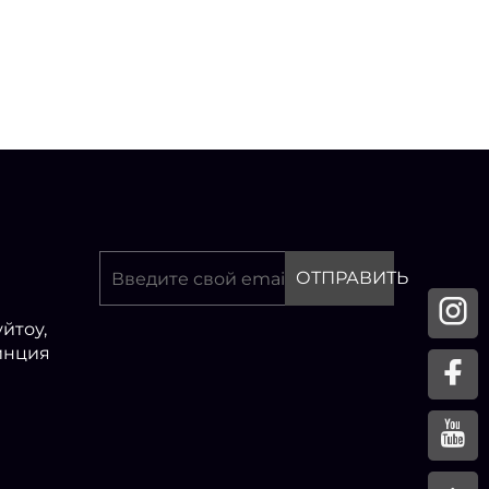
ОТПРАВИТЬ
йтоу,
инция