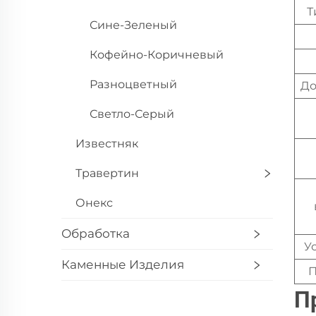
Т
Сине-Зеленый
Кофейно-Коричневый
Разноцветный
До
Светло-Серый
Известняк
Травертин
Онекс
Обработка
У
Каменные Изделия
П
П