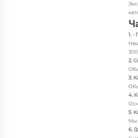
Экс
кат
Ч
1. 
Наш
300
2. 
Обы
3. 
Обы
4. 
Осн
5. 
Мы 
6. 