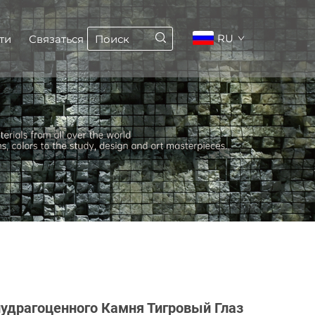
RU
ти
Связаться
лудрагоценного Камня Тигровый Глаз