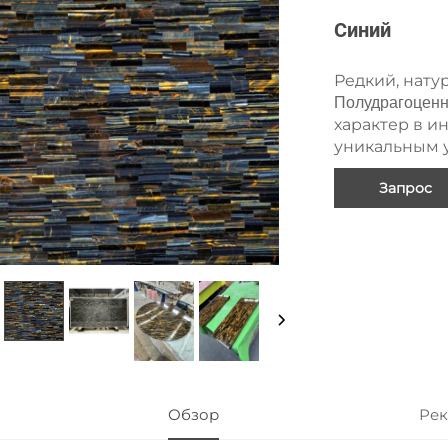
Синий
Редкий, нату
Полудрагоцен
характер в и
уникальным 
Запрос
Обзор
Рек