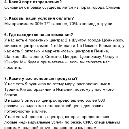
4. Какой порт отправления?
Основная отправка осуществляется из порта города Сямэнь
5. Каковы ваши условия оплаты?
Мы принимаем 30% T/T заранее, 70% в период отгрузки.
6. Где находится ваша компания?
У нас есть 4 проектных центра: 2 в Шуйтоу, городе Цюаньчжоу,
мировом центре камня, 1 в Циндао и 1 в Пекине. Кроме того, у
нас есть 9 оптовых и маркетинговых центров в Пекине,
Шанхае, Шэньчжене, Сямыне, Циндао, Цюаньчжоу, Чэнду и
Юньфу. Мы будем признательны, если вы сможете нас
посетить.
7. Какие у вас основные продукты?
У нас есть 9 рудников по всему миру, расположенных в
Турции, Китае, Бразилии и Испании, поэтому у нас много
блоков.
В наших 9 оптовых центрах представлено более 500
различных видов плит стандартной цены для ваших
потребностей в плите.
У нас есть 4 проектных центра, которые предоставляют
любые индивидуальные услуги по резке, CNC, специальным
формам, водяной струе, гравировке и колоннам.