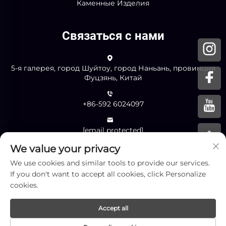
Каменные Изделия
Связаться с нами
5-я галерея, город Шуйтоу, город Наньань, провинция
Фуцзянь, Китай
+86-592 6024097
[email protected]
We value your privacy
We use cookies and similar tools to provide our services.
ОТПРАВИТЬ
If you don't want to accept all cookies, click Personalize
cookies.
Accept all
Авторские права © Xiamen Yingliang Stone Co.,Ltd. Все
права защищены. -
Политика конфиденциальности
-