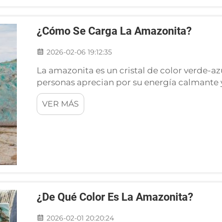
¿Cómo Se Carga La Amazonita?
2026-02-06 19:12:35
La amazonita es un cristal de color verde-
personas aprecian por su energía calmante y 
piedra, quizás quieras saber cómo cargarla.
VER MÁS
energía para que puedas obtener todos sus b
¿De Qué Color Es La Amazonita?
2026-02-01 20:20:24