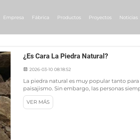
Empresa
Fábrica
Productos
Proyectos
Noticias
¿Es Cara La Piedra Natural?
2026-03-10 08:18:52
La piedra natural es muy popular tanto par
paisajismo. Sin embargo, las personas siemp
respuesta es algo compleja. Por lo general, 
VER MÁS
materiales, como el hormigón o los ladrillos.