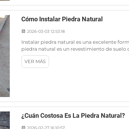
Cómo Instalar Piedra Natural
2026-03-03 12:53:18
Instalar piedra natural es una excelente for
piedra natural es un revestimiento de suelo
resina epoxi, lo que resulta en un acabado m
VER MÁS
La piedra natural tiene un aspecto muy bonit
¿Cuán Costosa Es La Piedra Natural?
2026-02-27 16:10:57