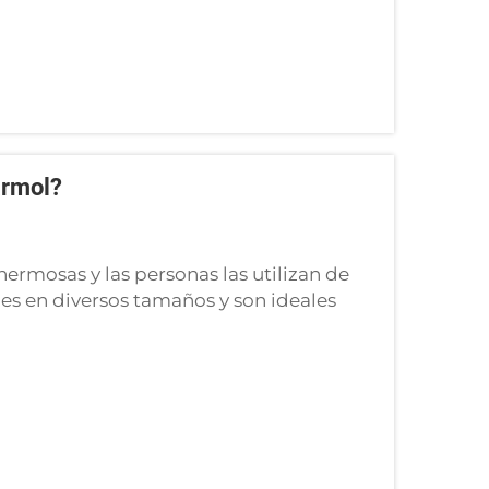
ármol?
ermosas y las personas las utilizan de
es en diversos tamaños y son ideales
piezas artísticas. Sus dimensiones pueden
s de transportar, hasta las losas