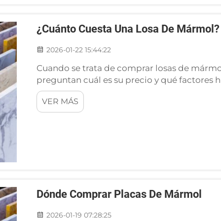
¿Cuánto Cuesta Una Losa De Mármol?
2026-01-22 15:44:22
Cuando se trata de comprar losas de mármo
preguntan cuál es su precio y qué factores h
las losas de mármol puede diferir conside
VER MÁS
factores, como el tipo de mármol, su lugar d
Dónde Comprar Placas De Mármol
2026-01-19 07:28:25