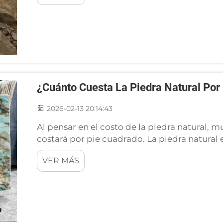
¿Cuánto Cuesta La Piedra Natural Por
2026-02-13 20:14:43
Al pensar en el costo de la piedra natural,
costará por pie cuadrado. La piedra natural 
fabricado con piedras reales mezcladas con c
VER MÁS
y, al mismo tiempo, muy atractivo visualment