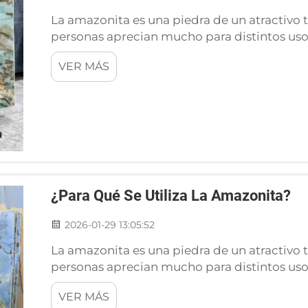
La amazonita es una piedra de un atractiv
personas aprecian mucho para distintos usos
joyería, para la decoración del hogar y tamb
VER MÁS
Muchos creen que la amazonita puede aportar
hermosa...
¿Para Qué Se Utiliza La Amazonita?
2026-01-29 13:05:52
La amazonita es una piedra de un atractiv
personas aprecian mucho para distintos usos
joyería, para la decoración del hogar y tamb
VER MÁS
Muchos creen que la amazonita puede aportar