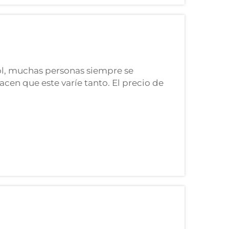
l, muchas personas siempre se
acen que este varíe tanto. El precio de
rablemente y depende de muchos
e origen...