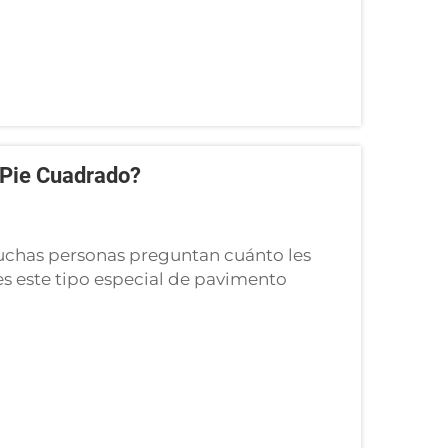
 Pie Cuadrado?
 muchas personas preguntan cuánto les
es este tipo especial de pavimento
ierta resina. Tiene un aspecto resistente
e. Muchos lo utilizan para...