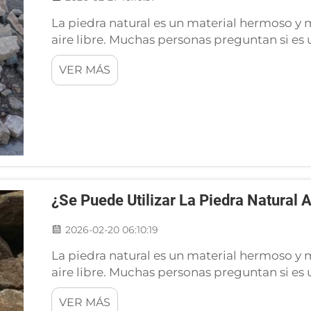
La piedra natural es un material hermoso y m
aire libre. Muchas personas preguntan si es
¡Sí lo es! Puedes usar piedra natural para co
VER MÁS
en jardines. Ofrece una gran variedad de color
¿Se Puede Utilizar La Piedra Natural A
2026-02-20 06:10:19
La piedra natural es un material hermoso y m
aire libre. Muchas personas preguntan si es
¡Sí lo es! Puedes usar piedra natural para co
VER MÁS
en jardines. Ofrece una gran variedad de color