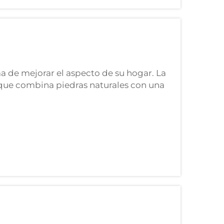
ma de mejorar el aspecto de su hogar. La
 que combina piedras naturales con una
uy resistente y atractivo para su hogar.
o y es una opción excelente...