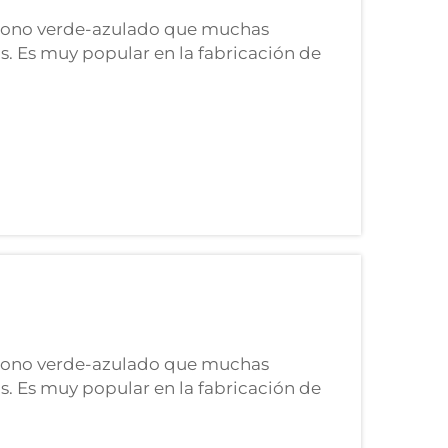
o tono verde-azulado que muchas
. Es muy popular en la fabricación de
ién en algunas prácticas de sanación.
 calma y equilibrio a la vida. Esta
o tono verde-azulado que muchas
. Es muy popular en la fabricación de
ién en algunas prácticas de sanación.
 calma y equilibrio a la vida. Esta