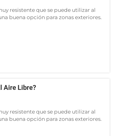
uy resistente que se puede utilizar al
 una buena opción para zonas exteriores.
nstruir senderos, patios, muros e incluso
es y t...
l Aire Libre?
uy resistente que se puede utilizar al
 una buena opción para zonas exteriores.
nstruir senderos, patios, muros e incluso
es y t...