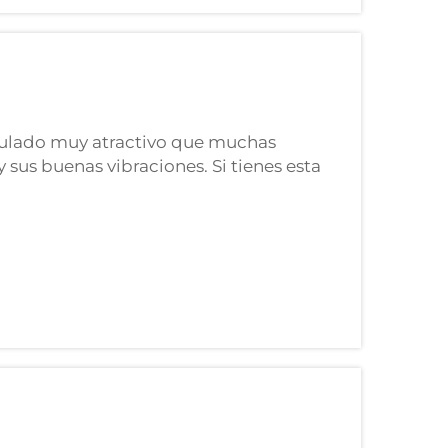
azulado muy atractivo que muchas
sus buenas vibraciones. Si tienes esta
 Cargar la amazonita significa reponerle
eneficios...