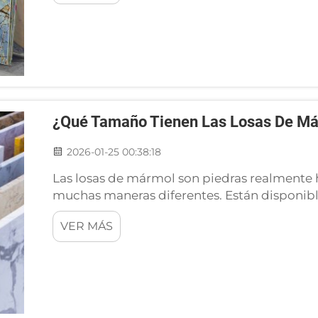
hermosa...
¿Qué Tamaño Tienen Las Losas De M
2026-01-25 00:38:18
Las losas de mármol son piedras realmente h
muchas maneras diferentes. Están disponibl
para encimeras, suelos o incluso para crear 
VER MÁS
variar mucho, desde las más pequeñas, fácile
gigantes que...