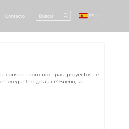
ES
Contacto
a la construcción como para proyectos de
re preguntan: ¿es cara? Bueno, la
la piedra natural cuesta más que otros
 Pero debido a...