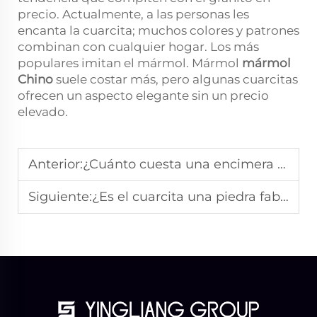
precio. Actualmente, a las personas les
encanta la cuarcita; muchos colores y patrones
combinan con cualquier hogar. Los más
populares imitan el mármol. Mármol
mármol
Chino
suele costar más, pero algunas cuarcitas
ofrecen un aspecto elegante sin un precio
elevado.
Anterior:
¿Cuánto cuesta una encimera de cuarcita?
Siguiente:
¿Es el cuarcita una piedra fabricada por el hombre?