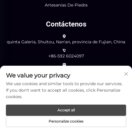
Artesanías De Piedra
Contáctenos
quinta Galería, Shuitou, Nan'an, provincia de Fujian, China
+86-592 6024097
[email protected]
We value your privacy
We use cookies and similar tools to provide our services.
If you don't want to accept all cookies, click Personalize
Enviar
cookies.
Accept all
Copyright © Xiamen Yingliang Stone Co., Ltd. Todos los
Personalize cookies
derechos reservados -
Política de privacidad
-
BLOG