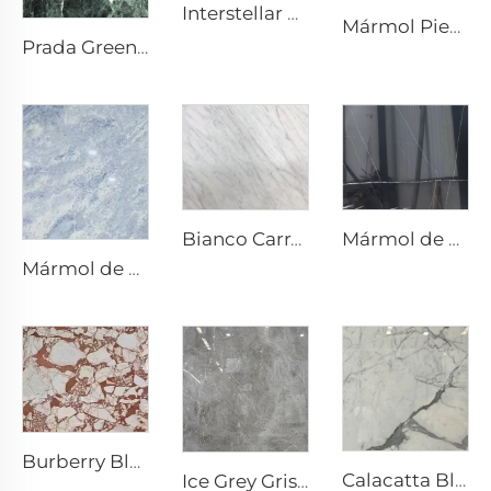
Interstellar Grey Gris Piedra Natural Mármol con Textura Moteada y Punteados Plateado-Gris
Mármol Piedra Natural Super Verde
Prada Green Verde Piedra Natural Mármol con Vetas y Patrón Blancos
Mármol de piedra natural Nero Marquina Negro con textura de veta blanca tipo craquelado
Bianco Carrara Blanco Piedra Natural Mármol con Venas Grises Claras
Mármol de piedra natural Gris Blanco Cristal Azul con textura gris azulada y manchas brillantes
Burberry Blanco Piedra Natural Mármol con Patrón Irregular Rojo-Café
Calacatta Blanco Piedra Natural Mármol con Vena y Patrón Gris
Ice Grey Gris Piedra Natural Mármol con Venas de Grietas Blancas Irregulares