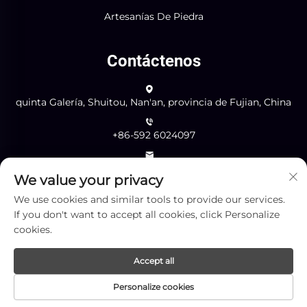
Artesanías De Piedra
Contáctenos
quinta Galería, Shuitou, Nan'an, provincia de Fujian, China
+86-592 6024097
[email protected]
We value your privacy
We use cookies and similar tools to provide our services.
If you don't want to accept all cookies, click Personalize
Enviar
cookies.
Accept all
Copyright © Xiamen Yingliang Stone Co., Ltd. Todos los
Personalize cookies
derechos reservados -
Política de privacidad
-
BLOG