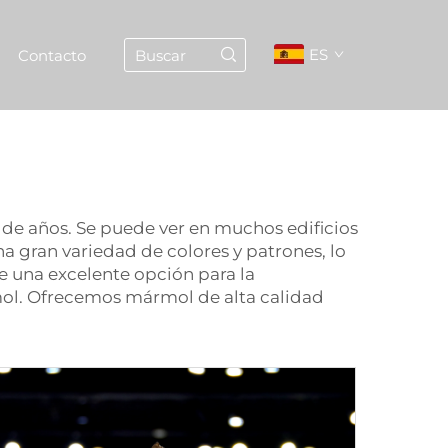
ES
Contacto
s de años. Se puede ver en muchos edificios
a gran variedad de colores y patrones, lo
e una excelente opción para la
ol. Ofrecemos mármol de alta calidad