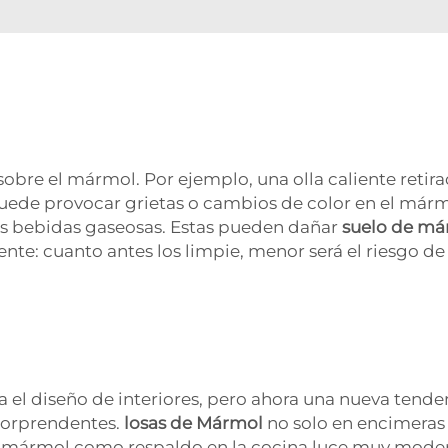
obre el mármol. Por ejemplo, una olla caliente retira
 puede provocar grietas o cambios de color en el már
las bebidas gaseosas. Estas pueden dañar
suelo de m
te: cuanto antes los limpie, menor será el riesgo de
el diseño de interiores, pero ahora una nueva tende
 sorprendentes.
losas de Mármol
no solo en encimeras 
e mármol como respaldo en la cocina luce muy moder