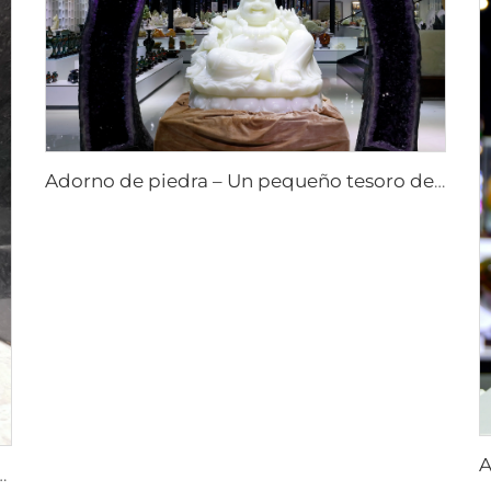
Adorno de piedra – Un pequeño tesoro de la artesanía de la naturaleza artesanías de piedra obras de arte en piedra
ebles de piedra obras de arte en piedra