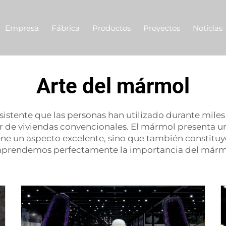
Empresa
Fábrica
Productos
Proyectos
Noticias
Arte del mármol
sistente que las personas han utilizado durante mile
or de viviendas convencionales. El mármol presenta un
ene un aspecto excelente, sino que también constituy
comprendemos perfectamente la importancia del márm