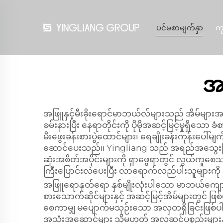
ပင်မစာမျက်နှာ
ကု
အဖ
အဖြူနှင့်မီးခိုးရောင်မာဘယ်လ်များသည် အိမ်မျာ
ခမ်းနားပြီး နေရာတိုင်းကို ပိုမိုအဆင့်မြင့်မှုရှ
မီးဖွေးခန်းစားပွဲထောင်များ၊ ရေချိုးခန်းကုန်းပေါ
ဆောင်ပေးသည်။ Yingliang သည် အရည်အသွေးမြ
ဆုံးအစိတ်အပိုင်းများကို ရှာဖွေရာတွင် လွယ်က
ကြီးပြောင်းလဲပေးပြီး လာရောက်လည်ပါးသူများကိ
အဖြူရောနုတ်ရော နှစ်မျိုးလုံးပါသော မာဘယ်ကျောက်
စားသောက်ဆိုင်များနှင့် အဆင့်မြင့်အိမ်များတွင်
စေကာမျှ မပျောက်မသုဉ်းသော အလှတရှိခြင်းဖြစ်ပါသ
အသုံးအဆောင်များ သို့မဟုတ် အလှဆင်ပစ္စည်းများ