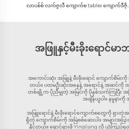
လာပစ်စ် လက်ဇူလီ ကျောက်စ table၊ ကျောက်ဒီဇိုင်း၊ ကျောက်စာ
အဖြူနှင့်မီးခိုးရောင်မာဘ
အကောင်းဆုံး အဖြူနဲ့ မီးခိုးရောင် ကျောက်စိမ်းကို
တယ်။ ပထမဦးဆုံးအနေနဲ့ အရောင်နဲ့ အဆင်ကို အနီးက
တစ်ချို့က ပိုညီမျှတဲ့ အမြင်ကို ပိုနှစ်သက်ကြပြီ
အချိန်ယူပါ။ နမူနာကို 
အဖြူရောင်နဲ့ မီးခိုးရောင်ကျောက်စတွေကို ရှာတဲ
ရှိတဲ့ ကျောက်စိမ်းကို အမြဲစစ်ဆေးပါ။ အများအပ
နိုင်တယ်။ ရှောင်ရှားဖို့ Yingliang လို ယုံကြ