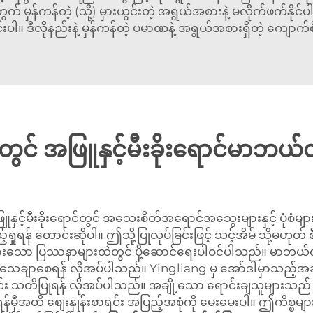
် မှန်ကန်တဲ့ (သို့) မှားယွင်းတဲ့ အရွယ်အစားနဲ့ မလိုက်ဖက်နိုင်ပ
ပါ။ ဒီလိုနည်းနဲ့ မှန်ကန်တဲ့ ပမာဏနဲ့ အရွယ်အစားရှိတဲ့ ကျောက်စိ
ွင် အဖြူနှင့်မီးခိုးရောင်မာဘယ်လ
ီးခိုးရောင်တွင် အသေးစိတ်အရောင်အသွေးများနှင့် ပုံစံများ 
ည့်ရှုရန် တောင်းဆိုပါ။ ဤသို့ပြုလုပ်ခြင်းဖြင့် သင့်အိမ် သို့
များသော ပြဿနာများထဲတွင် ပို့ဆောင်ရေးပါဝင်ပါသည်။ မာဘယ်လ်
ေရန် သေချာစေရန် လိုအပ်ပါသည်။ Yingliang မှ အော်ဒါမှာသည့်အခါတ
ာင်း သတိပြုရန် လိုအပ်ပါသည်။ အချို့သော ရောင်းချသူများသည် 
ဒါမှာရန်မှီအထိ စျေးနှုန်းစာရင်း အပြည့်အစုံကို မေးမေးပါ။ ဤကိ