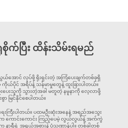
ုစိုက်ပြီး ထိန်းသိမ်းရမည်
်အောင် လုပ်ဖို့ ရိုးရှင်းတဲ့ အကြံပေးချက်တစ်ခုရှိ
ယ်ပိုင် အရိပ်နဲ့ သန်မာမှုတွေနဲ့ ထူးခြားပါတယ်။
်းပေးသူကို သွားတဲ့အခါ မတူတဲ့ နမူနာကို လေ့လာဖို့
းစွာ မြင်နိုင်စေပါတယ်။
ဖို့ အရေးကြီးပါတယ်။ ပထမဦးဆုံးအနေနဲ့ အရည်အသွေး
က ကောင်းကောင်း ကြည့်ပေမဲ့ လွယ်လွယ်နဲ့ အက်ကွဲ
က နာရီရဲ့ အရွယ်အစားနဲ့ ပုံသဏ္ဌာန်ပါ။ တစ်ခါတစ်