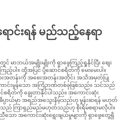
းရောင်းရန် မည်သည့်နေရာ
ာဘယ်အမျိုးမျိုးကို ရှာဖွေကြည့်ရှုနိုင်ပြီး စျေး
ေကြည့်ပါ။ ထို့အပြင် ပို့ဆောင်စရိတ်ကို မေးမေးပါ။
 အစေးအတန်းကို အစေးအတန်းအတိုင်း အသိအမှတ်ပြု
 ကောင်းမွန်သော အကြံဉာဏ်တစ်ခုဖြစ်သည်။ သင်သည်
့ဆောင်စရိတ်ကို ချွေတာနိုင်ပါသည်။ အကောင်းဆုံး
ိပ္ပာယ်မှာ အရည်အသွေးနိမ့်သည်ဟု မှုန်းဆရန် မဟုတ်
ျားသည် ကြာရှည်မည်မဟုတ်သည်ဟု စိုးရိမ်စရာမလိုပါ။
သော အကောင်းဆုံးရွေးချယ်မှုများကို ရှာဖွေတွေ့ရှိ