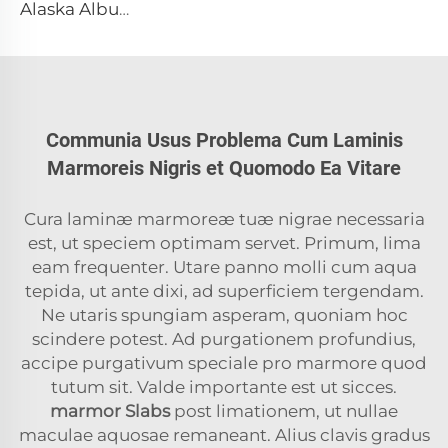
Alaska Albus Albus Lapis Naturalis Marmor cum Textura Maculata et Fragmenta Cinerascens
Communia Usus Problema Cum Laminis
Marmoreis Nigris et Quomodo Ea Vitare
Cura laminæ marmoreæ tuæ nigrae necessaria
est, ut speciem optimam servet. Primum, lima
eam frequenter. Utare panno molli cum aqua
tepida, ut ante dixi, ad superficiem tergendam.
Ne utaris spungiam asperam, quoniam hoc
scindere potest. Ad purgationem profundius,
accipe purgativum speciale pro marmore quod
tutum sit. Valde importante est ut sicces.
marmor Slabs
post limationem, ut nullae
maculae aquosae remaneant. Alius clavis gradus