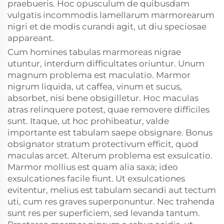
praebueris. Hoc opusculum de quibusdam
vulgatis incommodis lamellarum marmorearum
nigri et de modis curandi agit, ut diu speciosae
appareant.
Cum homines tabulas marmoreas nigrae
utuntur, interdum difficultates oriuntur. Unum
magnum problema est maculatio. Marmor
nigrum liquida, ut caffea, vinum et sucus,
absorbet, nisi bene obsigilletur. Hoc maculas
atras relinquere potest, quae removere difficiles
sunt. Itaque, ut hoc prohibeatur, valde
importante est tabulam saepe obsignare. Bonus
obsignator stratum protectivum efficit, quod
maculas arcet. Alterum problema est exsulcatio.
Marmor mollius est quam alia saxa; ideo
exsulcationes facile fiunt. Ut exsulcationes
evitentur, melius est tabulam secandi aut tectum
uti, cum res graves superponuntur. Nec trahenda
sunt res per superficiem, sed levanda tantum.