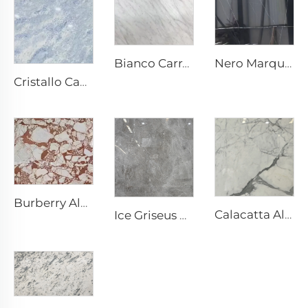
Nero Marquina Niger Lapidem Marmoris Naturalis cum Alba Venosa Textura Reticulata
Bianco Carrara Albus Lapis Naturalis Marmor cum Venis Cinerascens
Cristallo Caeruleus Griseo-Album Lapidem Marmoris Naturalis cum Textura Caeruleo-Grisea et Maculis Lucidis
Burberry Albus Lapis Naturalis Marmor cum Figura Irregulari Rubeo-Fusca
Calacatta Albus Lapis Naturalis Marmor cum Vena et Figura Grisea
Ice Griseus Griseus Lapis Naturalis Marmor cum Venis Fracturatis Albis Irregularibus