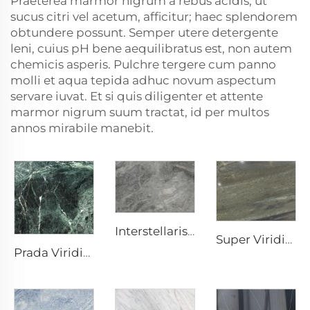
Praeterea marmor nigrum a rebus acidis, ut
sucus citri vel acetum, afficitur; haec splendorem
obtundere possunt. Semper utere detergente
leni, cuius pH bene aequilibratus est, non autem
chemicis asperis. Pulchre tergere cum panno
molli et aqua tepida adhuc novum aspectum
servare iuvat. Et si quis diligenter et attente
marmor nigrum suum tractat, id per multos
annos mirabile manebit.
Interstellaris Griseus Griseus Lapis Naturalis Marmor cum Maculata Textura et Argento-Griseis Punctis
Super Viridis Lapis Marmor Naturalis
Prada Viridis Viridis Lapis Naturalis Marmor cum Albis Venis et Figuratione