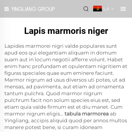
LA
Lapis marmoris niger
Lapides marmorei nigri valde populares sunt
apud eos qui elegantiam aliquam in domum
suam aut in locum negotii afferre volunt. Habet
enim hanc profundam et opulentam nigritiem et
figuras speciales quae eum eminere faciunt.
Marmor nigrum ad usus diversos uti potes, ut ad
mensas, ad pavimenta, aut etiam ad ornamenta
tantum pulchra. Quod marmor nigrum
pulchrum facit non solum species eius est, sed
etiam quia valde firmum est et diu manet. Cum
marmor nigrum eligis...
tabula marmorea
ab
Yingliang, accipis aliquid quod per annos multos
manere potest bene, si curam idoneam