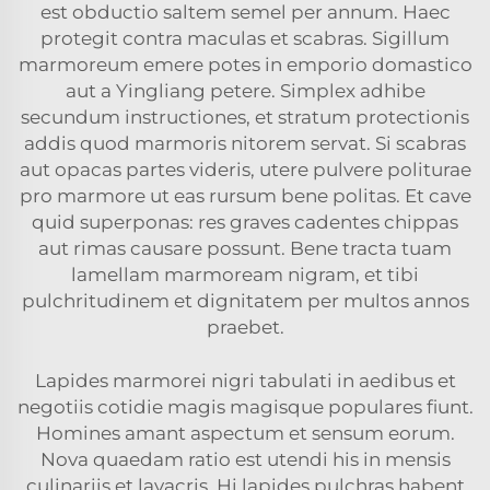
est obductio saltem semel per annum. Haec
protegit contra maculas et scabras. Sigillum
marmoreum emere potes in emporio domastico
aut a Yingliang petere. Simplex adhibe
secundum instructiones, et stratum protectionis
addis quod marmoris nitorem servat. Si scabras
aut opacas partes videris, utere pulvere politurae
pro marmore ut eas rursum bene politas. Et cave
quid superponas: res graves cadentes chippas
aut rimas causare possunt. Bene tracta tuam
lamellam marmoream nigram, et tibi
pulchritudinem et dignitatem per multos annos
praebet.
Lapides marmorei nigri tabulati in aedibus et
negotiis cotidie magis magisque populares fiunt.
Homines amant aspectum et sensum eorum.
Nova quaedam ratio est utendi his in mensis
culinariis et lavacris. Hi lapides pulchras habent