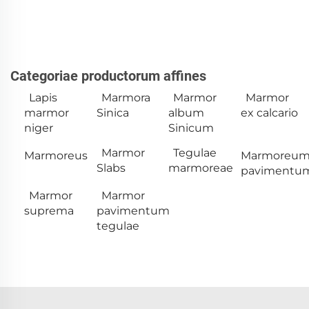
Categoriae productorum affines
Lapis
Marmora
Marmor
Marmor
marmor
Sinica
album
ex calcario
niger
Sinicum
Marmor
Tegulae
Marmoreus
Marmoreu
Slabs
marmoreae
pavimentu
Marmor
Marmor
suprema
pavimentum
tegulae