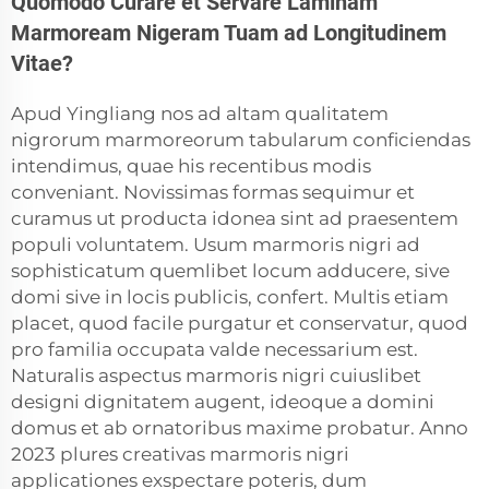
Quomodo Curare et Servare Laminam
Marmoream Nigeram Tuam ad Longitudinem
Vitae?
Apud Yingliang nos ad altam qualitatem
nigrorum marmoreorum tabularum conficiendas
intendimus, quae his recentibus modis
conveniant. Novissimas formas sequimur et
curamus ut producta idonea sint ad praesentem
populi voluntatem. Usum marmoris nigri ad
sophisticatum quemlibet locum adducere, sive
domi sive in locis publicis, confert. Multis etiam
placet, quod facile purgatur et conservatur, quod
pro familia occupata valde necessarium est.
Naturalis aspectus marmoris nigri cuiuslibet
designi dignitatem augent, ideoque a domini
domus et ab ornatoribus maxime probatur. Anno
2023 plures creativas marmoris nigri
applicationes exspectare poteris, dum