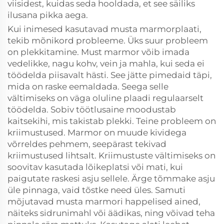
viisidest, kuidas seda hooldada, et see säiliks
ilusana pikka aega.
Kui inimesed kasutavad musta marmorplaati,
tekib mõnikord probleeme. Üks suur probleem
on plekkitamine. Must marmor võib imada
vedelikke, nagu kohv, vein ja mahla, kui seda ei
töödelda piisavalt hästi. See jätte pimedaid täpi,
mida on raske eemaldada. Seega selle
vältimiseks on väga oluline plaadi regulaarselt
töödelda. Sobiv töötlusaine moodustab
kaitsekihi, mis takistab plekki. Teine probleem on
kriimustused. Marmor on muude kividega
võrreldes pehmem, seepärast tekivad
kriimustused lihtsalt. Kriimustuste vältimiseks on
soovitav kasutada lõikeplatsi või mati, kui
paigutate raskesi asju sellele. Ärge tõmmake asju
üle pinnaga, vaid tõstke need üles. Samuti
mõjutavad musta marmori happelised ained,
näiteks sidrunimahl või äädikas, ning võivad teha