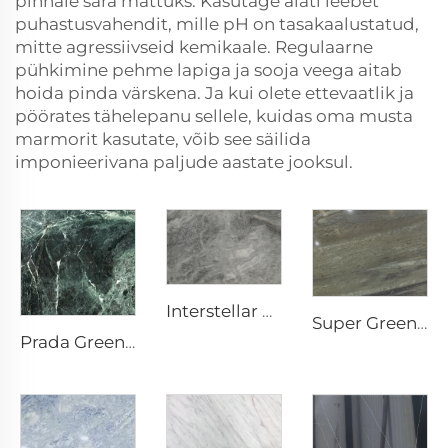
pinnale sära mattuks. Kasutage alati leebet
puhastusvahendit, mille pH on tasakaalustatud,
mitte agressiivseid kemikaale. Regulaarne
pühkimine pehme lapiga ja sooja veega aitab
hoida pinda värskena. Ja kui olete ettevaatlik ja
pöörates tähelepanu sellele, kuidas oma musta
marmorit kasutate, võib see säilida
imponieerivana paljude aastate jooksul.
Interstellar Grey Hall Looduslik Kivi Marmor Värvilisel Mustril ja Hõbedase-Hallide Paistkividega
Super Green Loodusmarmor
Prada Green Roheline Looduslik Kivi Marmor Värviliste Valgete Veenidega ja Mustriga