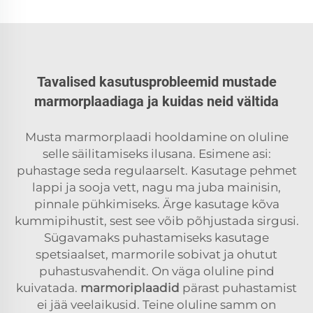
Tavalised kasutusprobleemid mustade
marmorplaadiaga ja kuidas neid vältida
Musta marmorplaadi hooldamine on oluline
selle säilitamiseks ilusana. Esimene asi:
puhastage seda regulaarselt. Kasutage pehmet
lappi ja sooja vett, nagu ma juba mainisin,
pinnale pühkimiseks. Ärge kasutage kõva
kummipihustit, sest see võib põhjustada sirgusi.
Sügavamaks puhastamiseks kasutage
spetsiaalset, marmorile sobivat ja ohutut
puhastusvahendit. On väga oluline pind
kuivatada.
marmoriplaadid
pärast puhastamist
ei jää veelaikusid. Teine oluline samm on