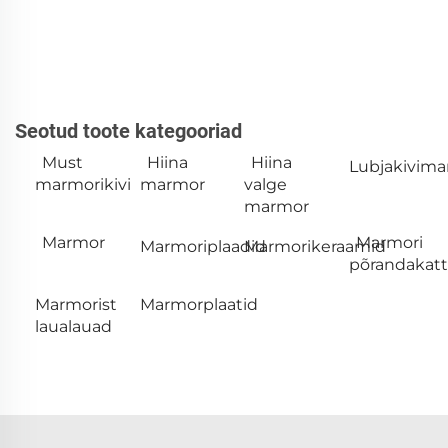
Seotud toote kategooriad
Must
Hiina
Hiina
Lubjakivim
marmorikivi
marmor
valge
marmor
Marmor
Marmori
Marmoriplaadid
Marmorikeraamid
põrandakat
Marmorist
Marmorplaatid
laualauad