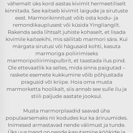
vähemalt üks kord aastas kivimit hermeetiliselt
kinnitada. See kaitseb kivimit laigude ja sirutuste
eest. Marmorikinnitust võib osta kodu- ja
remondikauplusest või küsida Yingliangilt.
Rakenda seda lihtsalt juhiste kohaselt, et lisada
kivimile kaitsekihi, mis säilitab marmori sära. Kui
märgata sirutusi või hägusaid kohti, kasuta
marmoriga poliirimiseks
marmoripoliirimispulbrit, et taastada ilus pind.
Ole ettevaatlik ka selles, mida sinna paigutad –
raskete esemete kukkumine võib põhjustada
pragusid või kriipe. Hoia oma musta
marmorketta hoolikalt, siis annab see sulle ilu ja
stiili paljude aastate jooksul.
Musta marmorplaadid saavad üha
populaarsemaks nii kodudes kui ka äriruumides.
Inimesed armastavad nende välimust ja tunde.
Üks uus trend on nende kasutamine köökide ja