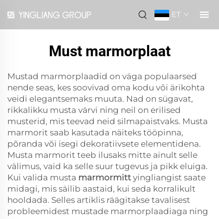
ET
Must marmorplaat
Mustad marmorplaadid on väga populaarsed
nende seas, kes soovivad oma kodu või ärikohta
veidi elegantsemaks muuta. Nad on sügavat,
rikkalikku musta värvi ning neil on erilised
musterid, mis teevad neid silmapaistvaks. Musta
marmorit saab kasutada näiteks tööpinna,
põranda või isegi dekoratiivsete elementidena.
Musta marmorit teeb ilusaks mitte ainult selle
välimus, vaid ka selle suur tugevus ja pikk eluiga.
Kui valida musta
marmormitt
yingliangist saate
midagi, mis säilib aastaid, kui seda korralikult
hooldada. Selles artiklis räägitakse tavalisest
probleemidest mustade marmorplaadiaga ning