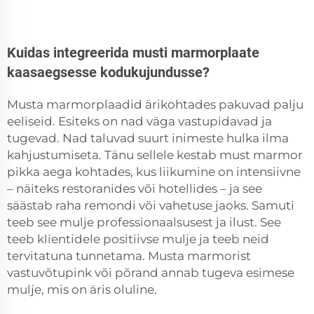
Kuidas integreerida musti marmorplaate
kaasaegsesse kodukujundusse?
Musta marmorplaadid ärikohtades pakuvad palju
eeliseid. Esiteks on nad väga vastupidavad ja
tugevad. Nad taluvad suurt inimeste hulka ilma
kahjustumiseta. Tänu sellele kestab must marmor
pikka aega kohtades, kus liikumine on intensiivne
– näiteks restoranides või hotellides – ja see
säästab raha remondi või vahetuse jaoks. Samuti
teeb see mulje professionaalsusest ja ilust. See
teeb klientidele positiivse mulje ja teeb neid
tervitatuna tunnetama. Musta marmorist
vastuvõtupink või põrand annab tugeva esimese
mulje, mis on äris oluline.