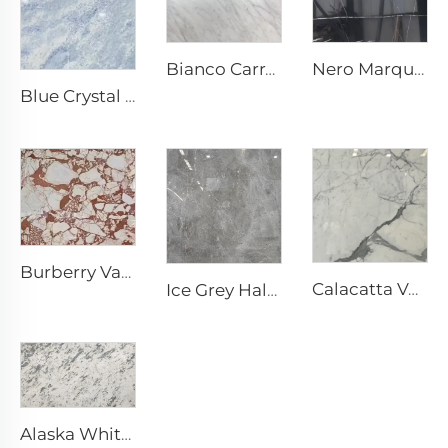
Nero Marquina Must Looduslik Kivemarmor Valgete Praaksubade Veenitekstuuriga
Bianco Carrara Valge looduslik kivemarmor helehalli vooludega
Blue Crystal Hallikasvalge Looduslik Kivemarmor Sinakas halli Tekstuuri ja Heledate Sädemetega
Burberry Valge looduslik kivemarmor ebaregulaarse punakaspruuniga mustri
Calacatta Valge looduslik kivemarmor halli voolu ja mustriga
Ice Grey Halli looduslik kivemarmor ebaregulaarse valge praguse vooluga
Alaska White Valge looduslik kivemarmor halli paikselise ja katkendliku tekstuuriga