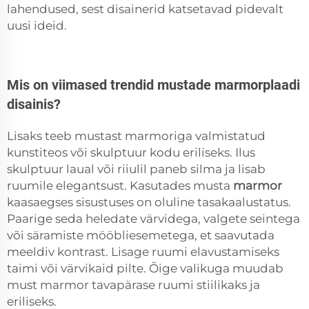
lahendused, sest disainerid katsetavad pidevalt
uusi ideid.
Mis on viimased trendid mustade marmorplaadi
disainis?
Lisaks teeb mustast marmoriga valmistatud
kunstiteos või skulptuur kodu eriliseks. Ilus
skulptuur laual või riiulil paneb silma ja lisab
ruumile elegantsust. Kasutades musta
marmor
kaasaegses sisustuses on oluline tasakaalustatus.
Paarige seda heledate värvidega, valgete seintega
või säramiste mööbliesemetega, et saavutada
meeldiv kontrast. Lisage ruumi elavustamiseks
taimi või värvikaid pilte. Õige valikuga muudab
must marmor tavapärase ruumi stiilikaks ja
eriliseks.