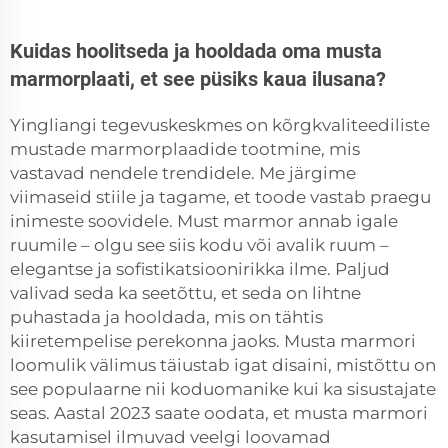
Kuidas hoolitseda ja hooldada oma musta
marmorplaati, et see püsiks kaua ilusana?
Yingliangi tegevuskeskmes on kõrgkvaliteediliste
mustade marmorplaadide tootmine, mis
vastavad nendele trendidele. Me järgime
viimaseid stiile ja tagame, et toode vastab praegu
inimeste soovidele. Must marmor annab igale
ruumile – olgu see siis kodu või avalik ruum –
elegantse ja sofistikatsioonirikka ilme. Paljud
valivad seda ka seetõttu, et seda on lihtne
puhastada ja hooldada, mis on tähtis
kiiretempelise perekonna jaoks. Musta marmori
loomulik välimus täiustab igat disaini, mistõttu on
see populaarne nii koduomanike kui ka sisustajate
seas. Aastal 2023 saate oodata, et musta marmori
kasutamisel ilmuvad veelgi loovamad