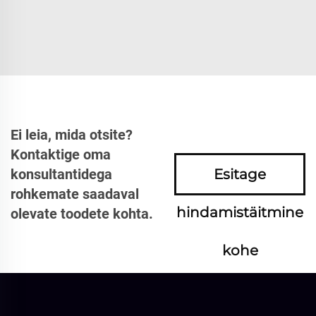
Ei leia, mida otsite?
Kontaktige oma
konsultantidega
Esitage
rohkemate saadaval
hindamistäitmine
olevate toodete kohta.
kohe