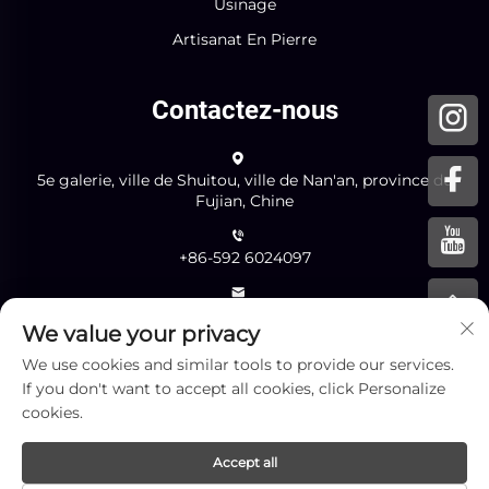
Usinage
Artisanat En Pierre
Contactez-nous
5e galerie, ville de Shuitou, ville de Nan'an, province du
Fujian, Chine
+86-592 6024097
[email protected]
We value your privacy
We use cookies and similar tools to provide our services.
If you don't want to accept all cookies, click Personalize
ENVOYER
cookies.
Accept all
Droits d'auteur © Xiamen Yingliang Stone Co., Ltd. Tous