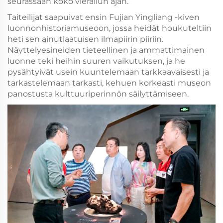
seurassaan koko vierailun ajan.
Taiteilijat saapuivat ensin Fujian Yingliang -kiven
luonnonhistoriamuseoon, jossa heidät houkuteltiin
heti sen ainutlaatuisen ilmapiirin piiriin.
Näyttelyesineiden tieteellinen ja ammattimainen
luonne teki heihin suuren vaikutuksen, ja he
pysähtyivät usein kuuntelemaan tarkkaavaisesti ja
tarkastelemaan tarkasti, kehuen korkeasti museon
panostusta kulttuuriperinnön säilyttämiseen.