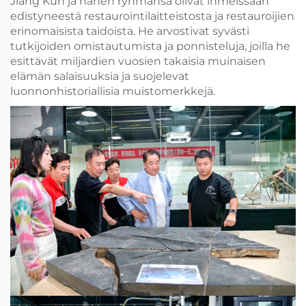
Jiang Kun ja hänen ryhmänsä olivat ihmeissään
edistyneestä restaurointilaitteistosta ja restauroijien
erinomaisista taidoista. He arvostivat syvästi
tutkijoiden omistautumista ja ponnisteluja, joilla he
esittävät miljardien vuosien takaisia muinaisen
elämän salaisuuksia ja suojelevat
luonnonhistoriallisia muistomerkkejä.