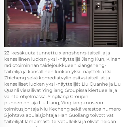
22. kesäkuuta tunnettu xiangsheng-taiteilija ja
kansallinen luokan yksi -näyttelijä Jiang Kun, Kiinan
radiotoiminnan taidejoukkueen xiangsheng-
taiteilija ja kansallinen luokan yksi -näyttelijä Dai
Zhicheng sekä komediatyylin esitystaiteilijat ja
kansalliset luokan yksi -näyttelijät Liu Quanhe ja Liu
Quanli vierailivat Yingliang Groupissa kiertueella ja
vaihto-ohjelmassa. Yingliang Groupin
puheenjohtaja Liu Liang; Yingliang-museon
toimitusjohtaja Niu Kecheng sekä varastoa numero
5 johtava apulaisjohtaja Han Guoliang toivottivat
taiteilijat lämpimästi tervetulleiksi ja olivat heidän