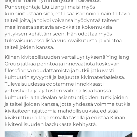
laajensi hänen ymmärrystään taiteesta.
Puheenjohtaja Liu Liang ilmaisi myös
kunnioitustaan siitä, että saa isännöidä näin taitavia
taiteilijoita, ja toivoi voivansa hyödyntää taiteen
maailmasta saatavia arvokkaita kokemuksia
yrityksen kehittämiseen. Hän odottaa myös
tulevaisuudessa lisää vuorovaikutusta ja vaihtoa
taiteilijoiden kanssa.
Kiinan kiviteollisuuden vertailuyrityksenä Yingliang
Group jatkaa perintöä ja innovaatiota koskevan
filosofiansa noudattamista ja tutkii jatkuvasti
kulttuurin syvyyttä ja laajuutta kivimateriaaleissa.
Tulevaisuudessa odotamme innokkaasti
yhteistyötä ja ajatusten vaihtoa lisää kanssa
kulttuuri- ja taidealan asiantuntijoiden, tutkijoiden
ja taiteilijoiden kanssa, jotta yhdessä voimme tutkia
kivitaiteen rajattomia mahdollisuuksia, edistää
kivikulttuuria laajemmalla tasolla ja edistää Kiinan
kiviteollisuuden laadukasta kehitystä.