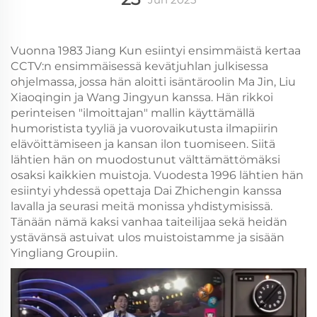
Vuonna 1983 Jiang Kun esiintyi ensimmäistä kertaa
CCTV:n ensimmäisessä kevätjuhlan julkisessa
ohjelmassa, jossa hän aloitti isäntäroolin Ma Jin, Liu
Xiaoqingin ja Wang Jingyun kanssa. Hän rikkoi
perinteisen "ilmoittajan" mallin käyttämällä
humoristista tyyliä ja vuorovaikutusta ilmapiirin
elävöittämiseen ja kansan ilon tuomiseen. Siitä
lähtien hän on muodostunut välttämättömäksi
osaksi kaikkien muistoja. Vuodesta 1996 lähtien hän
esiintyi yhdessä opettaja Dai Zhichengin kanssa
lavalla ja seurasi meitä monissa yhdistymisissä.
Tänään nämä kaksi vanhaa taiteilijaa sekä heidän
ystävänsä astuivat ulos muistoistamme ja sisään
Yingliang Groupiin.