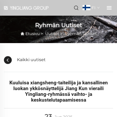
FI
Ryhmän Uutiset
Etusivu
>
Uutiset
>
Ryhmän Uutiset
Kaikki uutiset
Kuuluisa xiangsheng-taiteilija ja kansallinen
luokan ykkösnäyttelijä Jiang Kun vieraili
Yingliang-ryhmässä vaihto- ja
keskustelutapaamisessa
23
Jun
2025