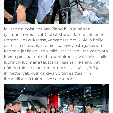
Museosta poistuttuaan Jiang Kun ja hänen
ryhmänsä vierailivat Global Stone Material Selection
Center -keskuksessa, varastossa nro 5. Siellä heille
esiteltiin monenlaista hienoa kiviteosta, jokainen
kappale ja tila edusti yksilöllistä taiteellista käsityötä.
Kivien pintarakenteet ja värit ilmestyivät taiteilijoille
luonnon luomana taustakankaana. He kehuivat
näiden taide-esineiden erinomaista käsityötä ja
ihmettelivät, kuinka kiviä voitiin esittää niin
ihmeellisessä taiteellisessa muodossa.