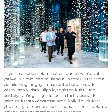
Käynnin aikana molemmat osapuolet vaihtoivat
ystävällisiä mielipiteitä. Jiang Kun totesi, että tämä
vierailu Yingliang-ryhmään antoi hänelle uuden
käsityksen kivistä. Olipa kyse sitten kulttuurin
esittelystä Yingliang-museossa tai kiviesineiden
valmistuksesta varastossa nro 5, kaikki oli tiukasti
yhdistetty taiteeseen. Tämä monialainen taidelomu