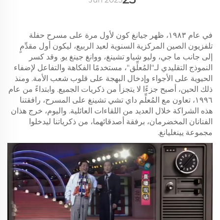
في عام ١٩٨٣، ظهر جيانغ كون لأول مرة على مسرح حفلة
تلفزيون الصين المركزية السنوية لعيد الربيع، ليكون أول مقدِّمٍ
إلى جانب ما جي، وليو شياو تشينغ، ووانغ جينغ يو. وقد كسر
النموذج التقليدي لـ"المُعلِّق"، مستخدمًا الفكاهة والتفاعل لإضفاء
الحيوية على الأجواء وإدخال البهجة على قلوب شعب الأمة. ومنذ
ذلك الحين، أصبح جزءًا لا يتجزأ من ذكريات الجميع. وابتداءً من عام
١٩٩٦، تعاون مع المُعلِّم داي تشي تشينغ على المسرح، رافقتنا
هذه الشراكة خلال العديد من اللقاءات العائلية. واليوم، خرج هذان
الفنانان المخضرمان، برفقة أصدقائهما، من ذكرياتنا ليدخلوا
مجموعة يينغليانغ.