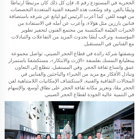
الحجرية في المستودع رقم ٥، فإن كل ذلك كان مرتبطًا ارتباطًا
وثيقًا بالفن. وقد وسّعت هذه الصيغة الفنية المتعددة التخصصات
من فهمه للفن. كما أعرب الرئيس ليو ليانغ عن شرفه باستضافة
فنانين بارزين مثل هؤلاء، وأعرب عن أمله في الاستفادة من
الخبرات القيّمة المكتسبة من مجتمع الفنون لتحفيز تطوير
المؤسسة. وترحّب أيضًا بحدوث المزيد من التفاعلات والتبادلات
مع الفنانين في المستقبل.
وبصفتها شركة رائدة في قطاع الحجر الصيني، تواصل مجموعة
يينغليانغ التمسك بفلسفة «الإرث والابتكار»، مستكشفةً باستمرار
عمق واتساع ثقافة الحجر. وفي المستقبل، نتطلع إلى التعاون
وتبادل الأفكار مع مزيد من الخبراء والباحثين والفنانين في
المجالات الثقافية والفنية، لاستكشاف الإمكانيات اللامتناهية لفن
الحجر معًا، وتعزيز مكانة ثقافة الحجر على نطاق أوسع، والإسهام
في التنمية عالية الجودة لقطاع الحجر الصيني.