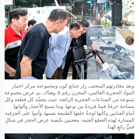
وبعد مغادرتهم المتحف، زار جيانغ كون ومجموعته مركز اختيار
المواد الحجرية العالمي، المخزن رقم ٥. وهناك، تم عرض مجموعة
متنوعة من الصناعات الحجرية الرائعة، حيث يجسِّد كل قطعة وكل
مساحة حرفةً فنيةً فريدةً من نوعها. وبدا نسيج الأحجار وألوانها
أمام الفنانين وكأنها لوحةٌ خلقها الطبيعة نفسها. وأثنوا على الحِرَفية
الممتازة لهذه القطع الفنية، معجبين بكيفية عرض الحجر في شكلٍ
فنيٍّ رائعٍ كهذا.