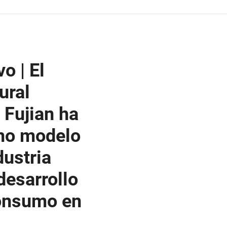
o | El
ural
 Fujian ha
mo modelo
dustria
 desarrollo
consumo en