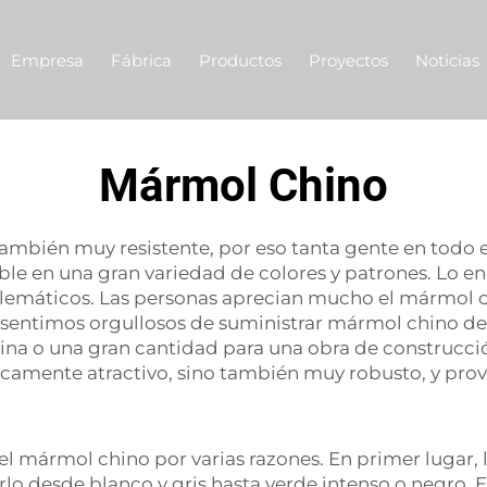
Empresa
Fábrica
Productos
Proyectos
Noticias
Mármol Chino
mbién muy resistente, por eso tanta gente en todo el
e en una gran variedad de colores y patrones. Lo enc
mblemáticos. Las personas aprecian mucho el mármol 
 sentimos orgullosos de suministrar mármol chino de 
ina o una gran cantidad para una obra de construcció
icamente atractivo, sino también muy robusto, y prov
 mármol chino por varias razones. En primer lugar, l
o desde blanco y gris hasta verde intenso o negro. 