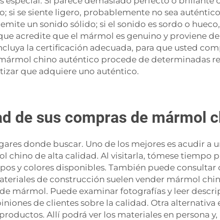
s especial. Si parece demasiado perfecto o brillante c
 si se siente ligero, probablemente no sea auténtico.
emite un sonido sólido; si el sonido es sordo o hueco,
ue acredite que el mármol es genuino y proviene de 
ncluya la certificación adecuada, para que usted com
 mármol chino auténtico procede de determinadas re
ntizar que adquiere uno auténtico.
dad de sus compras de mármol c
ares donde buscar. Uno de los mejores es acudir a un
 chino de alta calidad. Al visitarla, tómese tiempo pa
tipos y colores disponibles. También puede consultar o
materiales de construcción suelen vender mármol chi
de mármol. Puede examinar fotografías y leer descri
iones de clientes sobre la calidad. Otra alternativa es
roductos. Allí podrá ver los materiales en persona y