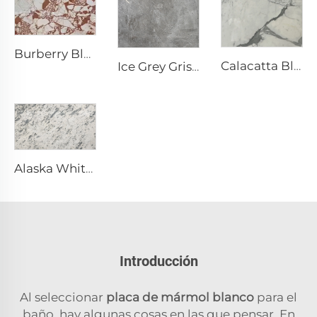
Burberry Blanco Piedra Natural Mármol con Patrón Irregular Rojo-Café
Calacatta Blanco Piedra Natural Mármol con Vena y Patrón Gris
Ice Grey Gris Piedra Natural Mármol con Venas de Grietas Blancas Irregulares
Alaska White Blanco Piedra Natural Mármol con Textura Moteada y Fragmentada Gris
Introducción
Al seleccionar
placa de mármol blanco
para el
baño, hay algunas cosas en las que pensar. En