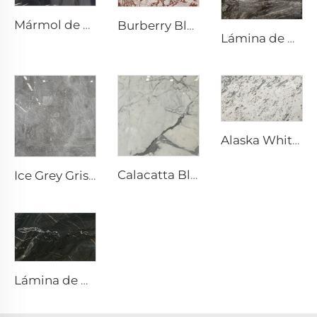
Mármol de piedra natural Nero Marquina Negro con textura de veta blanca tipo craquelado
Burberry Blanco Piedra Natural Mármol con Patrón Irregular Rojo-Café
Lámina de Piedra de Granito Natural con Características Únicas en Estrellado Ensueño
Alaska White Blanco Piedra Natural Mármol con Textura Moteada y Fragmentada Gris
Calacatta Blanco Piedra Natural Mármol con Vena y Patrón Gris
Ice Grey Gris Piedra Natural Mármol con Venas de Grietas Blancas Irregulares
Lámina de piedra exótica de cuarcita natural Black Storm