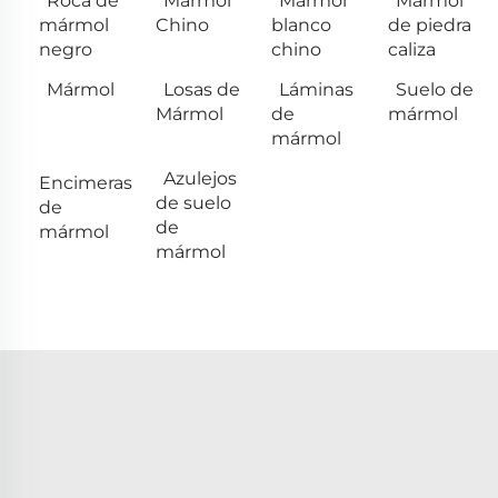
Roca de
Mármol
Mármol
Mármol
mármol
Chino
blanco
de piedra
negro
chino
caliza
Mármol
Losas de
Láminas
Suelo de
Mármol
de
mármol
mármol
Azulejos
Encimeras
de suelo
de
de
mármol
mármol