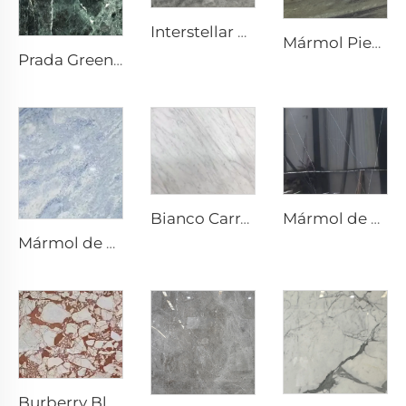
Interstellar Grey Gris Piedra Natural Mármol con Textura Moteada y Punteados Plateado-Gris
Mármol Piedra Natural Super Verde
Prada Green Verde Piedra Natural Mármol con Vetas y Patrón Blancos
Mármol de piedra natural Nero Marquina Negro con textura de veta blanca tipo craquelado
Bianco Carrara Blanco Piedra Natural Mármol con Venas Grises Claras
Mármol de piedra natural Gris Blanco Cristal Azul con textura gris azulada y manchas brillantes
Burberry Blanco Piedra Natural Mármol con Patrón Irregular Rojo-Café