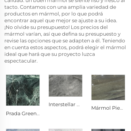
calidad: un buen mármol se siente liso y fresco al
tacto. Contamos con una amplia variedad de
productos en mármol, por lo que podrá
encontrar aquel que mejor se ajuste a su idea.
¡No olvide su presupuesto! Los precios del
mármol varían, así que defina su presupuesto y
revise las opciones que se adapten a él. Teniendo
en cuenta estos aspectos, podrá elegir el mármol
ideal que hará que su proyecto luzca
espectacular.
Interstellar Grey Gris Piedra Natural Mármol con Textura Moteada y Punteados Plateado-Gris
Mármol Piedra Natural Super Verde
Prada Green Verde Piedra Natural Mármol con Vetas y Patrón Blancos