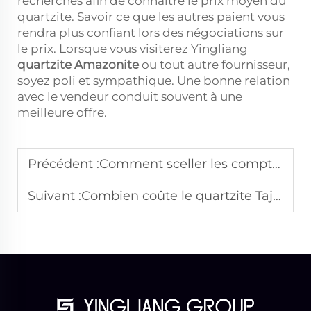
recherches afin de connaître le prix moyen du
quartzite. Savoir ce que les autres paient vous
rendra plus confiant lors des négociations sur
le prix. Lorsque vous visiterez Yingliang
quartzite Amazonite
ou tout autre fournisseur,
soyez poli et sympathique. Une bonne relation
avec le vendeur conduit souvent à une
meilleure offre.
Précédent :
Comment sceller les comptoirs en quartzite
Suivant :
Combien coûte le quartzite Taj Mahal