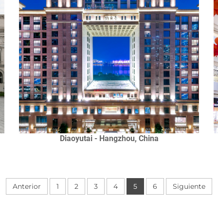
Diaoyutai - Hangzhou, China
Anterior
1
2
3
4
5
6
Siguiente