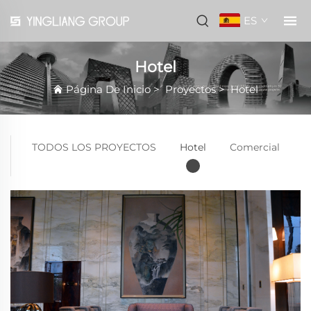
ES
Hotel
Página De Inicio
>
Proyectos
>
Hotel
TODOS LOS PROYECTOS
Hotel
Comercial
E