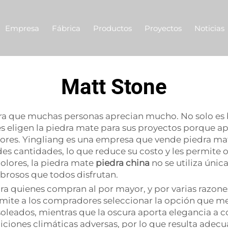
Empresa
Fábrica
Productos
Proyectos
Noticias
Matt Stone
edra que muchas personas aprecian mucho. No solo e
 eligen la piedra mate para sus proyectos porque ap
eriores. Yingliang es una empresa que vende piedra ma
 cantidades, lo que reduce su costo y les permite o
colores, la piedra mate
piedra china
no se utiliza úni
brosos que todos disfrutan.
a quienes compran al por mayor, y por varias razones
ermite a los compradores seleccionar la opción que me
s soleados, mientras que la oscura aporta elegancia 
ndiciones climáticas adversas, por lo que resulta ade