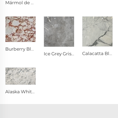
Mármol de piedra natural Gris Blanco Cristal Azul con textura gris azulada y manchas brillantes
Burberry Blanco Piedra Natural Mármol con Patrón Irregular Rojo-Café
Calacatta Blanco Piedra Natural Mármol con Vena y Patrón Gris
Ice Grey Gris Piedra Natural Mármol con Venas de Grietas Blancas Irregulares
Alaska White Blanco Piedra Natural Mármol con Textura Moteada y Fragmentada Gris