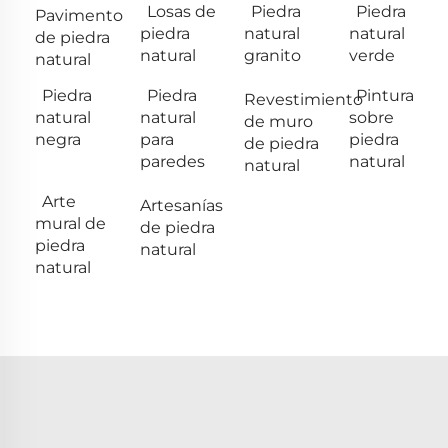
Losas de
Piedra
Piedra
Pavimento
piedra
natural
natural
de piedra
natural
granito
verde
natural
Piedra
Piedra
Pintura
Revestimiento
natural
natural
sobre
de muro
negra
para
piedra
de piedra
paredes
natural
natural
Arte
Artesanías
mural de
de piedra
piedra
natural
natural