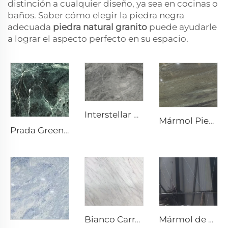
distinción a cualquier diseño, ya sea en cocinas o
baños. Saber cómo elegir la piedra negra
adecuada
piedra natural granito
puede ayudarle
a lograr el aspecto perfecto en su espacio.
Interstellar Grey Gris Piedra Natural Mármol con Textura Moteada y Punteados Plateado-Gris
Mármol Piedra Natural Super Verde
Prada Green Verde Piedra Natural Mármol con Vetas y Patrón Blancos
Mármol de piedra natural Nero Marquina Negro con textura de veta blanca tipo craquelado
Bianco Carrara Blanco Piedra Natural Mármol con Venas Grises Claras