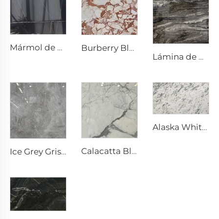
Mármol de piedra natural Nero Marquina Negro con textura de veta blanca tipo craquelado
Burberry Blanco Piedra Natural Mármol con Patrón Irregular Rojo-Café
Lámina de Piedra de Granito Natural con Características Únicas en Estrellado Ensueño
Alaska White Blanco Piedra Natural Mármol con Textura Moteada y Fragmentada Gris
Calacatta Blanco Piedra Natural Mármol con Vena y Patrón Gris
Ice Grey Gris Piedra Natural Mármol con Venas de Grietas Blancas Irregulares