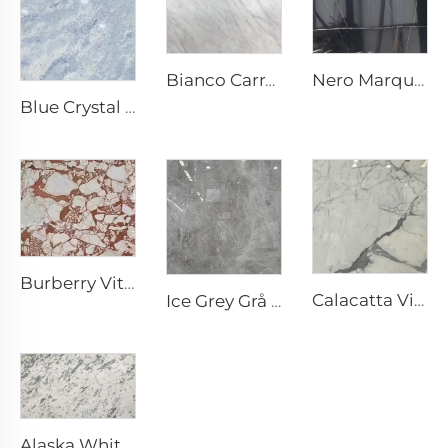
Nero Marquina Svart Naturlig sten marmor med vit sprickad ådertextur
Bianco Carrara Vit Natursten Marmor med Ljusgrå Ådror
Blue Crystal Gray Vit Naturlig sten marmor med blågrå struktur och ljusa prickar
Burberry Vit Natursten Marmor med Oregelbunden Rödbrun Mönster
Calacatta Vit Natursten Marmor med Grå Ådror & Mönster
Ice Grey Grå Natursten Marmor med Oregelbunden Vita Sprickådror
Alaska White Vit Natursten Marmor med Grå Fläckig Fragmenterad Struktur