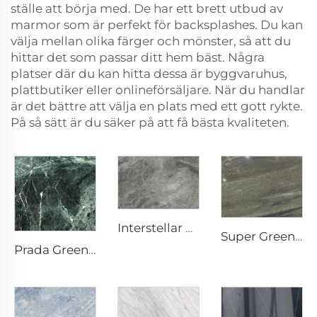
ställe att börja med. De har ett brett utbud av
marmor som är perfekt för backsplashes. Du kan
välja mellan olika färger och mönster, så att du
hittar det som passar ditt hem bäst. Några
platser där du kan hitta dessa är byggvaruhus,
plattbutiker eller onlineförsäljare. När du handlar
är det bättre att välja en plats med ett gott rykte.
På så sätt är du säker på att få bästa kvaliteten.
Interstellar Grey Grå Naturlig Sten Marmor med Fläckig Struktur & Silvrig-Grå Fläckar
Super Green Natursten Marmor
Prada Green Grön Naturlig Sten Marmor med Vita Ådror & Mönster