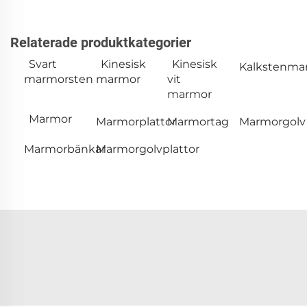
Relaterade produktkategorier
Svart
Kinesisk
Kinesisk
Kalkstenma
marmorsten
marmor
vit
marmor
Marmor
Marmorplattor
Marmortag
Marmorgolv
Marmorbänkar
Marmorgolvplattor