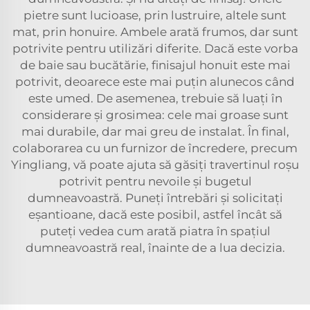
pietre sunt lucioase, prin lustruire, altele sunt
mat, prin honuire. Ambele arată frumos, dar sunt
potrivite pentru utilizări diferite. Dacă este vorba
de baie sau bucătărie, finisajul honuit este mai
potrivit, deoarece este mai puțin alunecos când
este umed. De asemenea, trebuie să luați în
considerare și grosimea: cele mai groase sunt
mai durabile, dar mai greu de instalat. În final,
colaborarea cu un furnizor de încredere, precum
Yingliang, vă poate ajuta să găsiți travertinul roșu
potrivit pentru nevoile și bugetul
dumneavoastră. Puneți întrebări și solicitați
eșantioane, dacă este posibil, astfel încât să
puteți vedea cum arată piatra în spațiul
dumneavoastră real, înainte de a lua decizia.