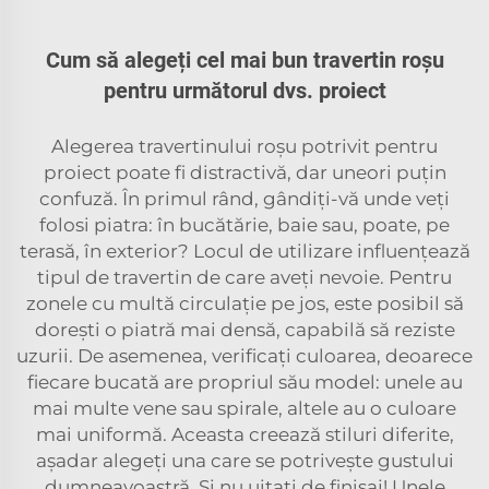
Cum să alegeți cel mai bun travertin roșu
pentru următorul dvs. proiect
Alegerea travertinului roșu potrivit pentru
proiect poate fi distractivă, dar uneori puțin
confuză. În primul rând, gândiți-vă unde veți
folosi piatra: în bucătărie, baie sau, poate, pe
terasă, în exterior? Locul de utilizare influențează
tipul de travertin de care aveți nevoie. Pentru
zonele cu multă circulație pe jos, este posibil să
dorești o piatră mai densă, capabilă să reziste
uzurii. De asemenea, verificați culoarea, deoarece
fiecare bucată are propriul său model: unele au
mai multe vene sau spirale, altele au o culoare
mai uniformă. Aceasta creează stiluri diferite,
așadar alegeți una care se potrivește gustului
dumneavoastră. Și nu uitați de finisaj! Unele