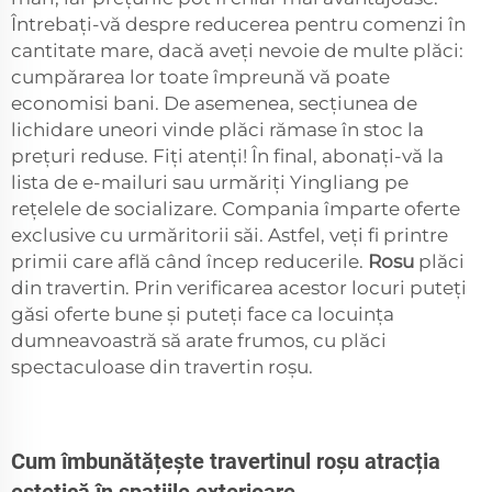
Întrebați-vă despre reducerea pentru comenzi în
cantitate mare, dacă aveți nevoie de multe plăci:
cumpărarea lor toate împreună vă poate
economisi bani. De asemenea, secțiunea de
lichidare uneori vinde plăci rămase în stoc la
prețuri reduse. Fiți atenți! În final, abonați-vă la
lista de e-mailuri sau urmăriți Yingliang pe
rețelele de socializare. Compania împarte oferte
exclusive cu urmăritorii săi. Astfel, veți fi printre
primii care află când încep reducerile.
Rosu
plăci
din travertin. Prin verificarea acestor locuri puteți
găsi oferte bune și puteți face ca locuința
dumneavoastră să arate frumos, cu plăci
spectaculoase din travertin roșu.
Cum îmbunătățește travertinul roșu atracția
estetică în spațiile exterioare