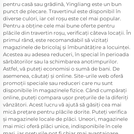
pentru casă sau grădină, Yingliang este un bun
punct de plecare. Travertinul este disponibil în
diverse culori, iar cel roșu este cel mai popular.
Pentru a obține cele mai bune oferte pentru
plăcile din travertin roșu, verificați câteva locații. În
primul rând, este recomandabil să vizitați
magazinele de bricolaj și îmbunătățire a locuinței.
Acestea au adesea reduceri, în special în perioada
sărbătorilor sau la schimbarea anotimpurilor.
Astfel, vă puteți economisi o sumă de bani. De
asemenea, căutați și online. Site-urile web oferă
promoții speciale sau reduceri care nu sunt
disponibile în magazinele fizice. Când cumpărați
online, puteți compara ușor prețurile de la diferiți
vânzători. Acest lucru vă ajută să găsiți cea mai
mică prețare pentru plăcile dorite. Puteți verifica
și magazinele locale de plăci. Uneori, magazinele
mai mici oferă plăci unice, indisponibile în cele
mari, iar prețurile pot fi chiar mai avantajoase.