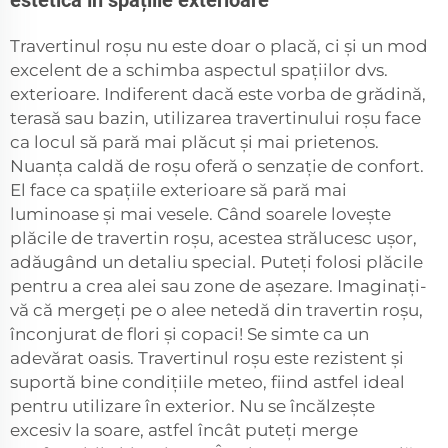
Travertinul roșu nu este doar o placă, ci și un mod
excelent de a schimba aspectul spațiilor dvs.
exterioare. Indiferent dacă este vorba de grădină,
terasă sau bazin, utilizarea travertinului roșu face
ca locul să pară mai plăcut și mai prietenos.
Nuanța caldă de roșu oferă o senzație de confort.
El face ca spațiile exterioare să pară mai
luminoase și mai vesele. Când soarele lovește
plăcile de travertin roșu, acestea strălucesc ușor,
adăugând un detaliu special. Puteți folosi plăcile
pentru a crea alei sau zone de așezare. Imaginați-
vă că mergeți pe o alee netedă din travertin roșu,
înconjurat de flori și copaci! Se simte ca un
adevărat oasis. Travertinul roșu este rezistent și
suportă bine condițiile meteo, fiind astfel ideal
pentru utilizare în exterior. Nu se încălzește
excesiv la soare, astfel încât puteți merge