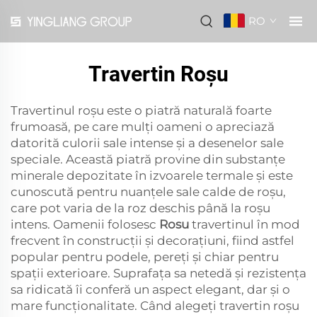
RO
Travertin Roșu
Travertinul roșu este o piatră naturală foarte
frumoasă, pe care mulți oameni o apreciază
datorită culorii sale intense și a desenelor sale
speciale. Această piatră provine din substanțe
minerale depozitate în izvoarele termale și este
cunoscută pentru nuanțele sale calde de roșu,
care pot varia de la roz deschis până la roșu
intens. Oamenii folosesc
Rosu
travertinul în mod
frecvent în construcții și decorațiuni, fiind astfel
popular pentru podele, pereți și chiar pentru
spații exterioare. Suprafața sa netedă și rezistența
sa ridicată îi conferă un aspect elegant, dar și o
mare funcționalitate. Când alegeți travertin roșu