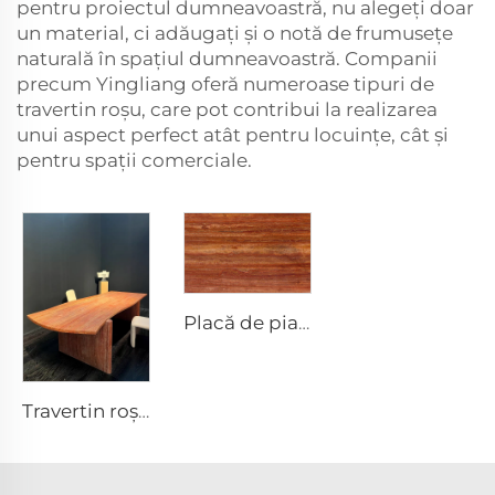
pentru proiectul dumneavoastră, nu alegeți doar
un material, ci adăugați și o notă de frumusețe
naturală în spațiul dumneavoastră. Companii
precum Yingliang oferă numeroase tipuri de
travertin roșu, care pot contribui la realizarea
unui aspect perfect atât pentru locuințe, cât și
pentru spații comerciale.
Placă de piatră travertin Roșu, natural, poros
Travertin roșu - Masa premium din piatră, mobilă din piatră, lucrări artistice