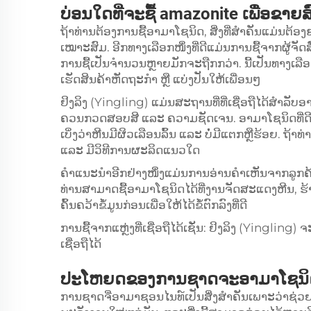
ບ່ອນໃດທີ່ຈະຊື້ amazonite ເພື່ອຂາ
ຖ້າທ່ານຕ້ອງການຊື້ອາມາໂຊນິດ, ສິ່ງທີ່ສຳຄັນແມ່ນຕ້ອ
ເໝາະສົມ. ອີກທາງເລືອກໜຶ່ງທີ່ດີແມ່ນການຊື້ຈາກຜູ້ຈັດ
ການຊື້ເປັນຈຳນວນຫຼາຍມັກຈະຖືກກວ່າ. ນີ້ເປັນທາງເລື
ເຮັດສິນຄ້າຫັດຖະກຳ ຫຼື ແບ່ງປັນໃຫ້ເພື່ອນໆ
ຢິງລິງ (Yingling) ແມ່ນສະຖານທີ່ທີ່ເຊື່ອຖືໄດ້ສຳລ
ຄວນກວດສອບສີ ແລະ ຄວາມຊັດເຈນ. ອາມາໂຊນິດທີ່ດີມັກ
ເບິ່ງວ່າຫີນມີຜິວເລືອນລົ້ນ ແລະ ບໍ່ມີແຕກຫຼືຮ້ອຍ. ຖ້າ
ແລະ ມີວິທີການຜະລິດແນວໃດ
ຄຳແນະນຳອີກຢ່າງໜຶ່ງແມ່ນການອ່ານຄຳເຫັນຈາກລູກຄ້າຄົນອ
ທ່ານສາມາດຊື້ອາມາໂຊນິດໄດ້ທີ່ງານຈັດສະແດງຫີນ, ຮ້ານ
ຄົ້ນຄວ້າຂໍ້ມູນກ່ອນເພື່ອໃຫ້ໄດ້ຂໍ້ຕົກລົງທີ່ດີ
ການຊື້ຈາກແຫຼ່ງທີ່ເຊື່ອຖືໄດ້ເຊັ່ນ: ຢິງລິງ (Yinglin
ເຊື່ອຖືໄດ້
ປະໂຫຍດຂອງການຊາດຈະອາມາໂຊນິດຢ
ການຊາດຈີ່ອາມາຊອນໄນທ໌ເປັນສິ່ງສຳຄັນເພາະວ່າຊ່ວຍໃຫ້