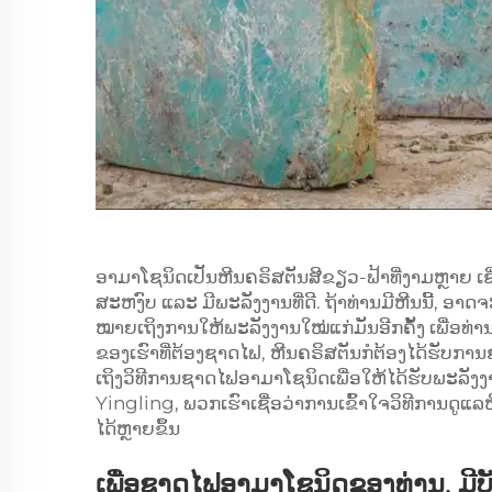
ອາມາໂຊນິດເປັນຫີນຄຣິສຕັນສີຂຽວ-ຟ້າທີ່ງາມຫຼາຍ ເຊິ
ສະຫງົບ ແລະ ມີພະລັງງານທີ່ດີ. ຖ້າທ່ານມີຫີນນີ້, 
ໝາຍເຖິງການໃຫ້ພະລັງງານໃໝ່ແກ່ມັນອີກຄັ້ງ ເພື່ອທ
ຂອງເຮົາທີ່ຕ້ອງຊາດໄຟ, ຫີນຄຣິສຕັນກໍຕ້ອງໄດ້ຮັບການຊ
ເຖິງວິທີການຊາດໄຟອາມາໂຊນິດເພື່ອໃຫ້ໄດ້ຮັບພະລັງງານທີ່
Yingling, ພວກເຮົາເຊື່ອວ່າການເຂົ້າໃຈວິທີການດູ
ໄດ້ຫຼາຍຂຶ້ນ
ເພື່ອຊາດໄຟອາມາໂຊນິດຂອງທ່ານ, ມີບັນ