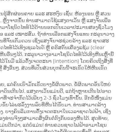
່ານຮູ້ສຶກຜ່ອນຄາຍ ແລະ ສະຫງົບ ເຊັ່ນ: ຫ້ອງນອນ ຫຼື ສວນ
ິ. ຫຼັງຈາກນັ້ນ ທ່ານສາມາດໃຊ້ແສງຕາເວັນ ຫຼື ແສງຈັນເພື່ອ
ອາມາໂຊນິດໄທທ໌ໄວ້ດ້ານນອກເປັນເວລາປະມານສອງຊົ່ວໂມງ
ນແອ ແລະ ເໝາະສົມ. ຖ້າທ່ານເລືອກແສງຈັນແທນ ກະລຸນາວາງ
ືນທີ່ຈັນເຕັມດວນ ເຊິ່ງແສງຈັນຈະຊ່ວຍລ້າງ ແລະ ຊາດສະ
ທ໌ໄວ້ເທິງເຊເລໄນດ໌ ຫຼື ຄຣິສຕັນເຄື່ອງແຊ້ມ (clear
ີນອື່ນໆໄດ້. ກະລຸນາວາງອາມາໂຊນິດໄທທ໌ໄວ້ເທິງຫີນເຫຼົ່ານີ້
ນໄວ້ໃນມື ແລ້ວຕັ້ງເຈດຕະນາ (intention) ໂດຍຄິດເຖິງສິ່ງທີ່
ສິ່ງອື່ນໆ. ສ່ວນທີ່ເປັນສ່ວນບຸກຄົນນີ້ຈະເຮັດໃຫ້ຫີນເຮັດ
 ແຕ່ຄົນເຮົາມັກເຮັດບາງຂໍ້ຜິດພາດ. ຂໍ້ຜິດພາດອັນໃຫຍ່
າດົນເກີນໄປ. ແສງຕາເວັນແມ່ນດີ, ແຕ່ຖ້າຫຼາຍເກີນໄປອາດ
ທີ່ຈະຈຳກັດໄວ້ເພີຍງ 2-3 ຊົ່ວໂມງເທົ່ານັ້ນ. ອີກຂໍ້ໜຶ່ງແມ່ນ
ັບໄລ່ພະລັງງານລົບທີ່ຫີນໄດ້ຮັບມາ. ທ່ານສາມາດລ້າງ
ອລ້າງ. ບາງຄົນລືມການຕັ້ງເຈດຕະນາໃນເວລາຊາດໄຟຟ້າ, ເຊິ່ງ
ງທ່ານຈິງໆສາມາດສົ່ງຜົນຕໍ່ກົງກັນຂອງຫີນໄດ້. ສຸດທ້າຍ,
ແມ່ນດີກວ່າ, ແຕ່ບໍ່ແມ່ນ! ທ່ານຄວນຊາດໄຟຟ້າອາມາໂຊນ
ກໃຊ້ງານຫຼາຍ. ໂດຍການຫຼີກລ່ຽງຂໍ້ຜິດພາດເຫຼົ່ານີ້, ທ່ານຈະ