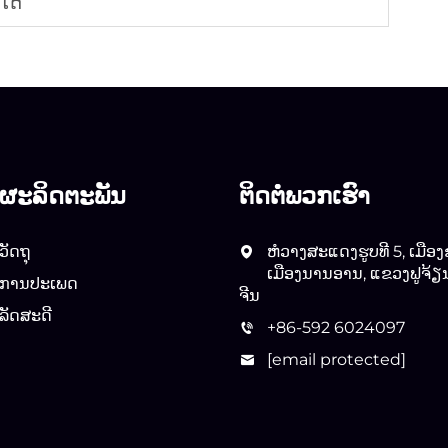
າໃດ
ຜະລິດຕະພັນ
ຕິດຕໍ່ພວກເຮົາ
ວັດຖຸ
ຫໍວາງສະແດງຮູບທີ 5, ເມືອງ
ເມືອງນານອານ, ແຂວງຟູຈ້ຽ
ການປະເພດ
ຈີນ
ລັດສະດີ
+86-592 6024097
[email protected]