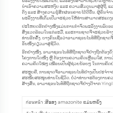
ພະລັງງານໃໝ່ແກ່ມັນ, ແລະສິ່ງນີ້ສາມາດຊ່ວຍໄດ້ຫຼາຍວິທີ
ນຳເອົາຄວາມສະຫງົບ ແລະ ຄວາມສົມດຸນມາສູ່ຜູ້ຖື, ແລະ
ຕຶງ ແລະ ສ້າງຄວາມຮູ້ສຶກຜ່ອນຄາຍໄດ້ດີຂື້ນ. ຜູ້ຄົນຈ
ພະລັງງານທີ່ເຕັມເປີ່ມຈະຊ່ວຍໃຫ້ທ່ານສາມາດສະແດງ
ປະໂຫຍດອີກຢ່າງໜຶ່ງແມ່ນການກຳຈັດພະລັງງານລົບອອກ. ພວ
ສິ່ງແວດລ້ອມໃນແຕ່ລະມື້, ແລະການຊາດຈີ່ຈະຊ່ວຍລ້າງອ
ທ່ານອີກຄັ້ງ. ບາງຄົນເຊື່ອວ່າອາມາຊອນໄນທ໌ທີ່ຖືກຊາ
ອັນໜຶ່ງດຽວມາສູ່ຊີວິດ.
ອີກຢ່າງໜຶ່ງ, ອາມາຊອນໄນທ໌ທີ່ຖືກຊາດຈີ່ຢ່າງຖືກຕ້ອງ
ໂຄງການໃດໜຶ່ງ ຫຼື ຕ້ອງການຄວາມຄິດເຫຼືອມໃສ, ການມີ
ຄວາມຄິດໃໝ່ໆ ເໝືອນເປັນຜູ້ຊ່ວຍນ້ອຍໆ ໃນການຄິດຢ
ສະຫຼຸບຄື, ການຊາດຈີ່ອາມາຊອນໄນທ໌ຢ່າງເປັນປະຈຳຈ
ສະໜັບສະໜູນທ່ານໃນຊີວິດ. ບໍ່ວ່າທ່ານຈະຕ້ອງການຄວາມ
ສ້າງສັນ, ອາມາຊອນໄນທ໌ທີ່ຖືກຊາດຈີ່ຢ່າງດີຈາກ Yingli
ก่อนหน้า :
ສີຂອງ amazonite ແມ່ນຫຍັງ