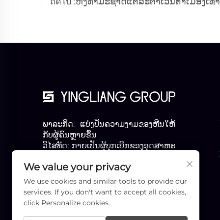
ถัดไป :
ຫີງທຳມະຊາດແຕ່ລະຕາເວັນຕາເມືອງເທົ່
ພາລະກິດ: ແບ່ງປັນຄວາມງາມຂອງຫີນໃຫ້
ກັບຜູ້ຄົນຫຼາຍຂຶ້ນ
ວິໄສທັດ: ກາຍເປັນຜູ້ບຸກເບີກຂອງອຸດສາຫະ
ກໍາ
We value your privacy
ຄຳຂວັນ: ມືອາຊີບ ແລະ ເກີນກວ່ານັ້ນ
We use cookies and similar tools to provide our
services. If you don't want to accept all cookies,
click Personalize cookies.