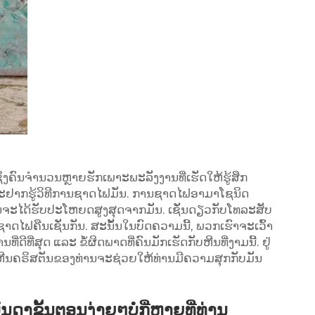
່ງຄົນຈຳນວນຫຼາຍຮັກເພາະພະລັງງານທີ່ເຮັດໃຫ້ຮູ້ສຶກ
ອາດຈະຢາກຮູ້ວິທີການຊາດໄຟມັນ. ການຊາດໄຟອາມາໂຊນິດ
່ານຈະໄດ້ຮັບປະໂຫຍດສູງສຸດຈາກມັນ. ເຊັ່ນດຽວກັບໂທລະສັບ
າດໄຟຄືນເຊັ່ນກັນ. ສະນັ້ນໃນບົດຄວາມນີ້, ພວກເຮົາຈະເວົ້າ
ດີທີ່ສຸດ ແລະ ຂໍ້ຜິດພາດທີ່ຄົນມັກເຮັດກັບຫີນທີ່ງາມນີ້. ຢູ່
ແລຫີນຄຣິສຕັນຂອງທ່ານຈະຊ່ວຍໃຫ້ທ່ານມີຄວາມສຸກກັບມັນ
ດາຂັ້ນຕອນງ່າຍໆບໍ່ກີ່ຫຼາຍທີ່ທ່ານ