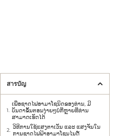
สารบัญ
ເພື່ອຊາດໄຟອາມາໂຊນິດຂອງທ່ານ, ມີ
ບັນດາຂັ້ນຕອນງ່າຍໆບໍ່ກີ່ຫຼາຍທີ່ທ່ານ
ສາມາດເຮັດໄດ້
ວິທີການໃຊ້ແສງຕາເວັນ ແລະ ແສງຈັນໃນ
ການຊາດໄຟຟ້າອາມາໂຊນໄນດ໌