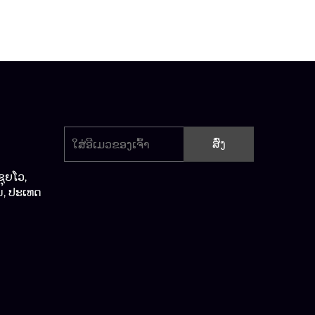
ສົ່ງ
ຊຸຍໂວ,
ນ, ປະເທດ