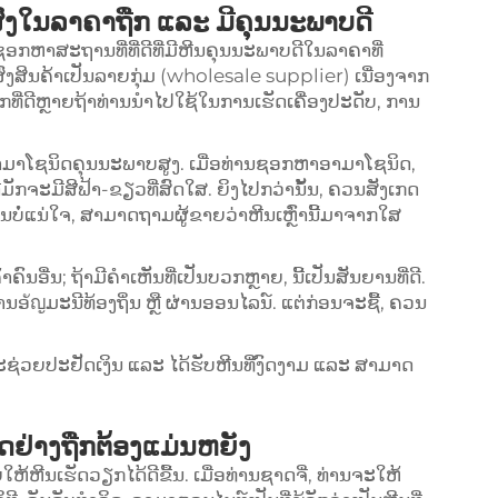
ຍສົ່ງໃນລາຄາຖືກ ແລະ ມີຄຸນນະພາບດີ
ງຊອກຫາສະຖານທີ່ທີ່ດີທີ່ມີຫີນຄຸນນະພາບດີໃນລາຄາທີ່
ສົ່ງສິນຄ້າເປັນລາຍກຸ່ມ (wholesale supplier) ເນື່ອງຈາກ
ອກທີ່ດີຫຼາຍຖ້າທ່ານນຳໄປໃຊ້ໃນການເຮັດເຄື່ອງປະດັບ, ການ
ັບອາມາໂຊນິດຄຸນນະພາບສູງ. ເມື່ອທ່ານຊອກຫາອາມາໂຊນິດ,
ຈະມີສີຟ້າ-ຂຽວທີ່ສົດໃສ. ຍິງໄປກວ່ານັ້ນ, ຄວນສັງເກດ
ທ່ານບໍ່ແນ່ໃຈ, ສາມາດຖາມຜູ້ຂາຍວ່າຫີນເຫຼົ່ານີ້ມາຈາກໃສ
ື່ນ; ຖ້າມີຄຳເຫັນທີ່ເປັນບວກຫຼາຍ, ນີ້ເປັນສັນຍານທີ່ດີ.
ອัญມະນີທ້ອງຖິ່ນ ຫຼື ຜ່ານອອນໄລນ໌. ແຕ່ກ່ອນຈະຊື້, ຄວນ
g) ຈະຊ່ວຍປະຢັດເງິນ ແລະ ໄດ້ຮັບຫີນທີ່ງົດງາມ ແລະ ສາມາດ
່າງຖືກຕ້ອງແມ່ນຫຍັງ
ຫີນເຮັດວຽກໄດ້ດີຂື້ນ. ເມື່ອທ່ານຊາດຈີ່, ທ່ານຈະໃຫ້