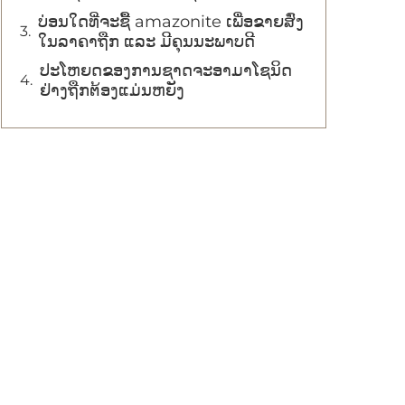
ບ່ອນໃດທີ່ຈະຊື້ amazonite ເພື່ອຂາຍສົ່ງ
ໃນລາຄາຖືກ ແລະ ມີຄຸນນະພາບດີ
ປະໂຫຍດຂອງການຊາດຈະອາມາໂຊນິດ
ຢ່າງຖືກຕ້ອງແມ່ນຫຍັງ