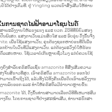
້ຢ່າງເຕັມທີ່. ຢູ່ Yingling ພວກເຮົາສົ່ງເສີມໃຫ້ທ່ານ
ັນໃນການຊາດໄຟຟ້າອາມາໂຊນໄນດ໌
ສາພະລັງງານໃຫ້ແຂງແຮງ ແລະ ບວກ. ມີວິທີທີ່ນິຍົມສອງ
ນພິເສດ. ແສງຕາເວັນແມ່ນສົດໃສ ແລະ ອົບອຸ່ນ ດັ່ງນັ້ນຈຶ່ງ
. ເພື່ອໃຊ້ແສງຕາເວັນ, ຄຸນຕ້ອງຊອກຫາບ່ອນທີ່ດີເພື່ອ
ອກບ້ານໃນວັນທີ່ມີແສງຕາເວັນ. ແຕ່ຕ້ອງລະວັງບໍ່ໃຫ້ຮ້ອນ
ັລເສຍຫາຍ. ໃຊ້ເວລາບໍ່ເກີນຫຼາຍຊົ່ວໂມງ ແຕ່ບໍ່ຄວນໃຊ້
ງຍິ່ງສຳລັບຄຣິສຕັລເຊັ່ນ amazonite ທີ່ສົ່ງເສີມຄວາມ
່ອແສງຈັນສີຂາວທີ່ສຸດ. ເອົາຄຣິສຕັລ amazonite ອອກໄປ
ມາດເຂົ້າເຖິງໄດ້, ແລ້ວທິ້ງໄວ້ທັງຄືນເພື່ອດຶດເອົາພະລັງງານ
ະລັງງານລົບອອກ ແລະ ທຳໃຫ້ຄຣິສຕັລມີອຳນາດຫຼາຍຂຶ້ນ.
zonite ໄດ້, ດັ່ງນັ້ນທ່ານສາມາດເລືອກວິທີທີ່ເຫມາະສົມ
ທີ່ຕ່າງກັນ. ໂດຍການຊາດຈີ່ຢ່າງສະໝຳເສີມ, ທ່ານຈະຮັກສາ