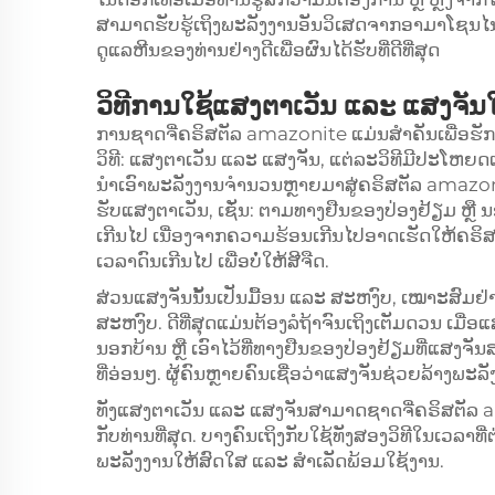
ສາມາດຮັບຮູ້ເຖິງພະລັງງານອັນວິເສດຈາກອາມາໂຊນໄນດ໌ໄດ
ດູແລຫີນຂອງທ່ານຢ່າງດີເພື່ອຜົນໄດ້ຮັບທີ່ດີທີ່ສຸດ
ວິທີການໃຊ້ແສງຕາເວັນ ແລະ ແສງຈ
ການຊາດຈີ່ຄຣິສຕັລ amazonite ແມ່ນສຳຄັນເພື່ອຮັກ
ວິທີ: ແສງຕາເວັນ ແລະ ແສງຈັນ, ແຕ່ລະວິທີມີປະໂຫຍດເປັ
ນຳເອົາພະລັງງານຈຳນວນຫຼາຍມາສູ່ຄຣິສຕັລ amazonite
ຮັບແສງຕາເວັນ, ເຊັ່ນ: ຕາມທາງຢືນຂອງປ່ອງຢ້ຽມ ຫຼື ນ
ເກີນໄປ ເນື່ອງຈາກຄວາມຮ້ອນເກີນໄປອາດເຮັດໃຫ້ຄຣິສຕ
ເວລາດົນເກີນໄປ ເພື່ອບໍ່ໃຫ້ສີຈືດ.
ສ່ວນແສງຈັນນັ້ນເປັນມື້ອນ ແລະ ສະຫງົບ, ເໝາະສົມຢ່າ
ສະຫງົບ. ດີທີ່ສຸດແມ່ນຕ້ອງລໍຖ້າຈົນເຖິງເຕັມດວນ ເມື
ນອກບ້ານ ຫຼື ເອົາໄວ້ທີ່ທາງຢືນຂອງປ່ອງຢ້ຽມທີ່ແສງຈັນສາ
ທີ່ອ່ອນໆ. ຜູ້ຄົນຫຼາຍຄົນເຊື່ອວ່າແສງຈັນຊ່ວຍລ້າງພ
ທັງແສງຕາເວັນ ແລະ ແສງຈັນສາມາດຊາດຈີ່ຄຣິສຕັລ ama
ກັບທ່ານທີ່ສຸດ. ບາງຄົນເຖິງກັບໃຊ້ທັງສອງວິທີໃນເວລາ
ພະລັງງານໃຫ້ສົດໃສ ແລະ ສຳເລັດພ້ອມໃຊ້ງານ.