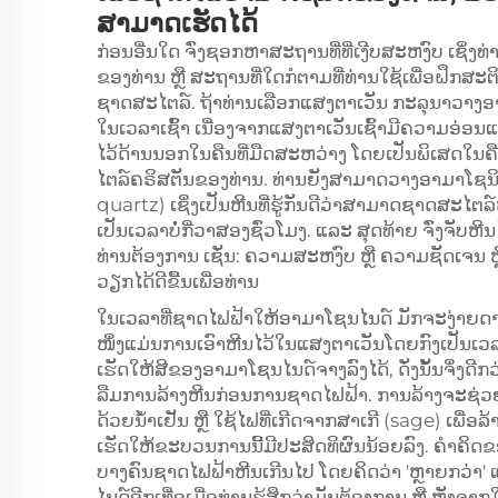
ສາມາດເຮັດໄດ້
ກ່ອນອື່ນໃດ ຈົ່ງຊອກຫາສະຖານທີ່ທີ່ເງີບສະຫງົບ ເຊິ່ງທ
ຂອງທ່ານ ຫຼື ສະຖານທີ່ໃດກໍຕາມທີ່ທ່ານໃຊ້ເພື່ອຝຶກສະຕ
ຊາດສະໄຕລ໌. ຖ້າທ່ານເລືອກແສງຕາເວັນ ກະລຸນາວາງ
ໃນເວລາເຊົ້າ ເນື່ອງຈາກແສງຕາເວັນເຊົ້າມີຄວາມອ່ອ
ໄວ້ດ້ານນອກໃນຄືນທີ່ມືດສະຫວ່າງ ໂດຍເປັນພິເສດໃນຄ
ໄຕລ໌ຄຣິສຕັນຂອງທ່ານ. ທ່ານຍັງສາມາດວາງອາມາໂຊນິດໄທ
quartz) ເຊິ່ງເປັນຫີນທີ່ຮູ້ກັນດີວ່າສາມາດຊາດສະໄຕລ໌ຫ
ເປັນເວລາບໍ່ກີ່ວາສອງຊົ່ວໂມງ. ແລະ ສຸດທ້າຍ ຈົ່ງຈັບຫີ
ທ່ານຕ້ອງການ ເຊັ່ນ: ຄວາມສະຫງົບ ຫຼື ຄວາມຊັດເຈນ ຫຼື 
ວຽກໄດ້ດີຂື້ນເພື່ອທ່ານ
ໃນເວລາທີ່ຊາດໄຟຟ້າໃຫ້ອາມາໂຊນໄນດ໌ ມັກຈະງ່າຍດາຍ,
ໜຶ່ງແມ່ນການເອົາຫີນໄວ້ໃນແສງຕາເວັນໂດຍກົງເປັນເວລ
ເຮັດໃຫ້ສີຂອງອາມາໂຊນໄນດ໌ຈາງລົງໄດ້, ດັ່ງນັ້ນຈຶ່ງດີກວ່າ
ລືມການລ້າງຫີນກ່ອນການຊາດໄຟຟ້າ. ການລ້າງຈະຊ່ວຍຂ
ດ້ວຍນ້ຳເຢັນ ຫຼື ໃຊ້ໄຟທີ່ເກີດຈາກສາເກີ (sage) ເພື່
ເຮັດໃຫ້ຂະບວນການນີ້ມີປະສິດທິຜົນນ້ອຍລົງ. ຄຳຄິດຂອ
ບາງຄົນຊາດໄຟຟ້າຫີນເກີນໄປ ໂດຍຄິດວ່າ 'ຫຼາຍກວ່າ' 
ໄນດ໌ອີກເທື່ອເມື່ອທ່ານຮູ້ສຶກວ່າມັນຕ້ອງການ ຫຼື ຫຼັງຈາ