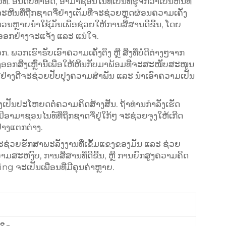
. ອັນດັບທຳອິດ, ອາມາຊອນໄນທ໌ເປັນທີ່ຮູ້ຈັກວ່າເປັນຫີນທີ່
ຫີນທີ່ຖືກຊາດຈີ່ຢ່າງເຕັມທີ່ຈະຊ່ວຍຫຼຸດຜ່ອນຄວາມເຄັ່ງ
ຳນວນຫຼາຍນຳໃຊ້ມັນເພື່ອຊ່ວຍໃຫ້ການສື່ສານດີຂື້ນ, ໂດຍ
ອອກຢ່າງຈະແຈ້ງ ແລະ ແນ່ໃຈ.
ກເຮົາຮັບເອົາຄວາມເຄັ່ງຕຶງ ຫຼື ສິ່ງທີ່ບໍ່ດີຕ່າງໆຈາກ
ອກສິ່ງເຫຼົ່ານີ້ເພື່ອໃຫ້ຫີນກັບມາພ້ອມທີ່ຈະສະໜັບສະໜູນ
ດຈີ່ຢ່າງດີຈະຊ່ວຍປັບປຸງຄວາມສຳພັນ ແລະ ນຳເອົາຄວາມເປັນ
ຍັງເປັນປະໂຫຍດຕໍ່ຄວາມຄິດສ້າງສັນ. ຖ້າທ່ານກຳລັງເຮັດ
ອາມາຊອນໄນທ໌ທີ່ຖືກຊາດຈີ່ຢູ່ໃກ້ໆ ຈະຊ່ວຍຈູງໃຫ້ເກີດ
່າງແຕກຕ່າງ.
ະຊ່ວຍຮັກສາພະລັງງານທີ່ເຂັ້ມແຂງຂອງມັນ ແລະ ຊ່ວຍ
ສະຫງົບ, ການສື່ສານທີ່ດີຂື້ນ, ຫຼື ການຍົກສູງຄວາມຄິດ
ng ຈະເປັນເພື່ອນທີ່ມີຄຸນຄ່າຫຼາຍ.