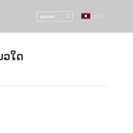
LO
ແນວໃດ