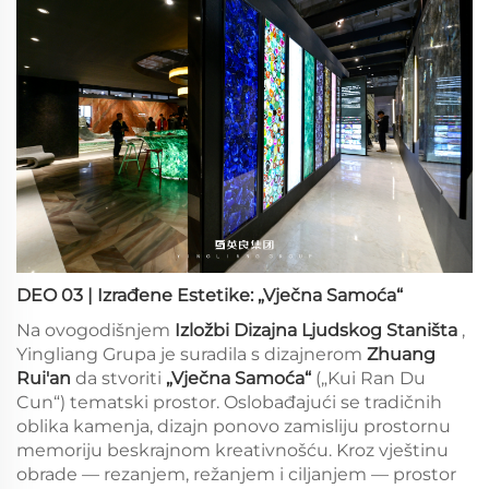
DEO 03 | Izrađene Estetike: „Vječna Samoća“
Na ovogodišnjem
Izložbi Dizajna Ljudskog Staništa
,
Yingliang Grupa je suradila s dizajnerom
Zhuang
Rui'an
da stvoriti
„Vječna Samoća“
(„Kui Ran Du
Cun“) tematski prostor. Oslobađajući se tradičnih
oblika kamenja, dizajn ponovo zamisliju prostornu
memoriju beskrajnom kreativnošću. Kroz vještinu
obrade — rezanjem, režanjem i ciljanjem — prostor