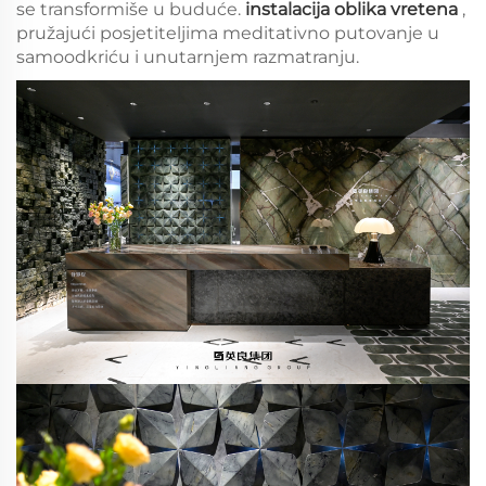
se transformiše u buduće.
instalacija oblika vretena
,
pružajući posjetiteljima meditativno putovanje u
samoodkriću i unutarnjem razmatranju.