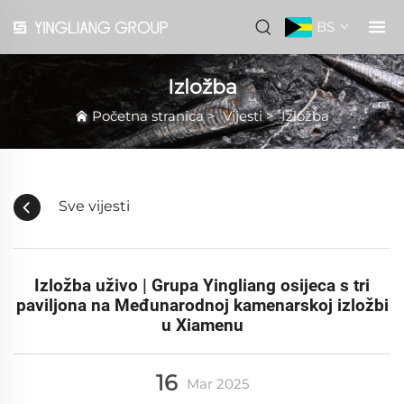
BS
Izložba
Početna stranica
>
Vijesti
>
Izložba
Sve vijesti
Izložba uživo | Grupa Yingliang osijeca s tri
paviljona na Međunarodnoj kamenarskoj izložbi
u Xiamenu
16
Mar
2025