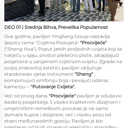
DEO 01 | Srednja Bihva, Prevelika Popularnost
Ove godine, paviljon Yingliang Group nastavlja
ljepotu teme "Cvjetna Prosvjeta"
"Procvijeće"
("Sheng Hua"). Poput jarkih proljednih cvijeta koji se
natječu u sjaju, prostor plešečno ploče, zatapljajući
posjetioce u sanjamom cvjetnom svijetu. Zgrade na
svojoj znakovitoj estetici, paviljon uključuje
starokineski vjetar instrument
"Sheng"
,
komponujući simfoniju boja i pevajući odanac
kamenju—
"Putovanje Cvijeta".
Već od prvog dana,
"Procvijeće"
paviljon je oduševio
bezbroj posjetitelja. S visoko kvalitetnim dizajnom i
umjetničkim remeškom, privukao je ne samo
domaće kupce i dizajnere, već i visoku pozu od
strani međunarodnih gostiju. Paviljon je bio
preplasan od ljudi, stvarajući električnu atmosferu.