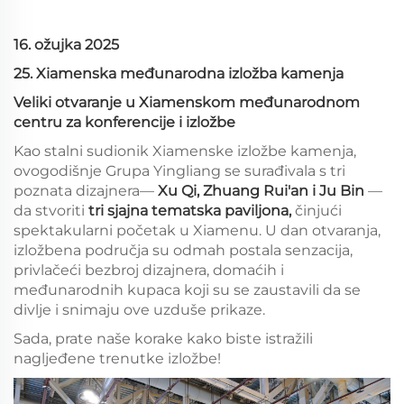
16. ožujka 2025
25. Xiamenska međunarodna izložba kamenja
Veliki otvaranje u Xiamenskom međunarodnom
centru za konferencije i izložbe
Kao stalni sudionik Xiamenske izložbe kamenja,
ovogodišnje Grupa Yingliang se surađivala s tri
poznata dizajnera—
Xu Qi, Zhuang Rui'an i Ju Bin
—
da stvoriti
tri sjajna tematska paviljona,
činjući
spektakularni početak u Xiamenu. U dan otvaranja,
izložbena područja su odmah postala senzacija,
privlačeći bezbroj dizajnera, domaćih i
međunarodnih kupaca koji su se zaustavili da se
divlje i snimaju ove uzduše prikaze.
Sada, prate naše korake kako biste istražili
nagljeđene trenutke izložbe!